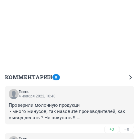
КОММЕНТАРИИ
8
Гость
4 ноября 2022, 10:40
Проверили молочную продукци

 - много минусов, так назовите производителей, как 
вывод делать ? Не покупать !!!

Для чего эта информация была??

+0
–0
Где виновники ???

Продолжаем дальше покупать !?!?!