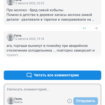
Гость
12 августа 2022, 22:23
Про молоко - бред сивой кобылы.

Помню в детстве в деревне запасы молока зимой 
делали - разливали в тарелки и замораживали на 
веранде. При необходимости эту «лепёху» 
+1
–0
размораживали и пили. Нормальное молоко 
получалось.

Гость
Дальше этотбред читать не стал.
12 августа 2022, 19:18
ага, торгаши выкинут в помойку при аварийном 
отключении холодильника ... повторно заморозят и 
привет.

особенно летом про мороженое актуально
+0
–0
Читать все комментарии
Гость
Отправить
Войти