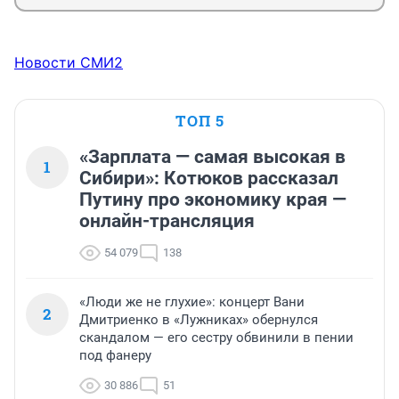
Новости СМИ2
ТОП 5
«Зарплата — самая высокая в
1
Сибири»: Котюков рассказал
Путину про экономику края —
онлайн-трансляция
54 079
138
«Люди же не глухие»: концерт Вани
2
Дмитриенко в «Лужниках» обернулся
скандалом — его сестру обвинили в пении
под фанеру
30 886
51