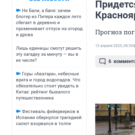
Придетс
Не Бали, а баня: зачем
Красноя
блогер из Питера каждое лето
сбегает в деревню и
променивает отпуск на огород
Прогноз по
и дрова
13 апреля 2025, 09:35
Лишь единицы смогут решить
эту загадку за минуту — вы в
их числе?
6
коммент
Горы «Аватара», небесные
врата и город водопадов. Что
обязательно стоит увидеть в
Китае: рейтинг бывалого
путешественника
Фестиваль фейерверков в
Испании обернулся трагедией:
салют взорвался в толпе