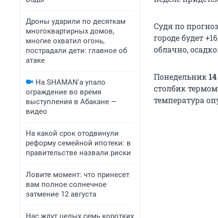
Дроны ударили по десяткам
Судя по прогноз
многоквартирных домов,
городе будет +1
многие охватил огонь,
облачно, осадко
пострадали дети: главное об
атаке
Понедельник
14
На SHAMAN'а упало
столбик термоме
ограждение во время
температура опу
выступления в Абакане —
видео
На какой срок отодвинули
реформу семейной ипотеки: в
правительстве назвали риски
Ловите момент: что принесет
вам полное солнечное
затмение 12 августа
Нас ждут целых семь коротких