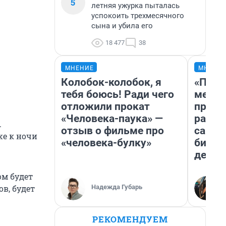
5
летняя ужурка пыталась
успокоить трехмесячного
сына и убила его
18 477
38
МНЕНИЕ
МНЕНИ
Колобок-колобок, я
«Поку
тебя боюсь! Ради чего
мешке
отложили прокат
предп
«Человека-паука» —
расска
.
отзыв о фильме про
самом
же к ночи
«человека-булку»
бизне
дешев
ом будет
Надежда Губарь
ов, будет
РЕКОМЕНДУЕМ