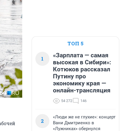
ТОП 5
«Зарплата — самая
1
высокая в Сибири»:
Котюков рассказал
Путину про
экономику края —
онлайн-трансляция
54 272
146
«Люди же не глухие»: концерт
2
Вани Дмитриенко в
абочей
«Лужниках» обернулся