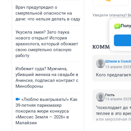
Врач предупредил о
смертельной опасности на
Увидели опечатку? В
даче: что нельзя делать в саду
Полу
Укусила змея? Зато паука
нового открыл! История
арахнолога, который обожает
КОММЕНТАР
свою смертельно опасную
работу
Шпили в Солсб
13 апреля 2025
Избежит суда? Мужчина,
убивший жениха на свадьбе в
Кого предлагает
Ачинске, подписал контракт с
Минобороны
Гость
«Люблю выигрывать!» Как
13 апреля 2025
39-летняя парикмахер
"похолодает до +
покорила жюри конкурса
теплее в это врем
«Миссис Земля — 2026» в
или мерзлячая п
Малайзии
воздухе, а не с