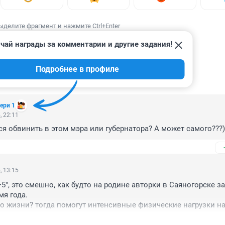
ыделите фрагмент и нажмите Ctrl+Enter
чай награды за комментарии и другие задания!
Подробнее в профиле
ИИ
6
ери 1
, 22:11
ся обвинить в этом мэра или губернатора? А может самого???))
, 13:15
5", это смешно, как будто на родине авторки в Саяногорске за
я года.

о жизни? тогда помогут интенсивные физические нагрузки на
идение в душном офисе.