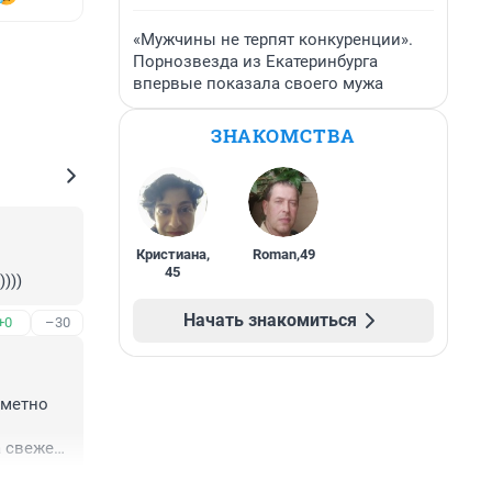
«Мужчины не терпят конкуренции».
Порнозвезда из Екатеринбурга
впервые показала своего мужа
ЗНАКОМСТВА
Кристиана
,
Roman
,
49
45
)))
Начать знакомиться
+0
–30
метно 
 свежем 
+4
–2