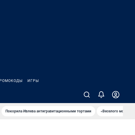
РОМОКОДЫ
ИГРЫ
Покорила Ивлева антигравитационными тортами
«Веселого молочни