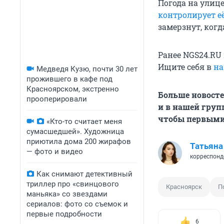
Погода на улице
контролирует е
замерзнут, когд
Ранее NGS24.RU
Ищите себя в
на
Медведя Кузю, почти 30 лет
прожившего в кафе под
Красноярском, экстренно
Больше новосте
прооперировали
и в нашей груп
чтобы первыми
«Кто-то считает меня
сумасшедшей». Художница
приютила дома 200 жирафов
Татьяна
— фото и видео
корреспонд
Как снимают детективный
триллер про «свинцового
Красноярск
П
маньяка» со звездами
сериалов: фото со съемок и
первые подробности
6