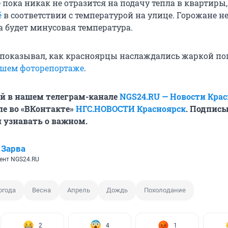
 пока никак не отразится на подачу тепла в квартиры,
ё
в соответствии с температурой на улице. Горожане н
а будет минусовая температура.
 показывал, как красноярцы наслаждались жаркой по
шем фоторепортаже
.
й в нашем телеграм-канале
NGS24.RU — Новости Кра
пе во «ВКонтакте»
НГС.НОВОСТИ Красноярск
. Подписы
 узнавать о важном.
 Зарва
ент NGS24.RU
огода
Весна
Апрель
Дождь
Похолодание
2
4
1