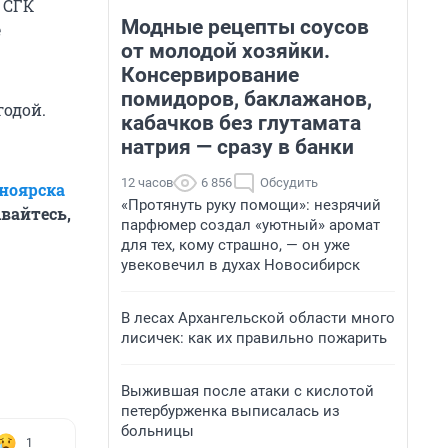
 СГК
Модные рецепты соусов
е
от молодой хозяйки.
Консервирование
помидоров, баклажанов,
годой.
кабачков без глутамата
натрия — сразу в банки
12 часов
6 856
Обсудить
сноярска
«Протянуть руку помощи»: незрячий
вайтесь,
парфюмер создал «уютный» аромат
для тех, кому страшно, — он уже
увековечил в духах Новосибирск
В лесах Архангельской области много
лисичек: как их правильно пожарить
Выжившая после атаки с кислотой
петербурженка выписалась из
больницы
1