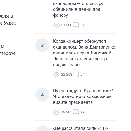
скандалом — его сестру
обвинили в пении под
фанеру
реля
в
я будет
31 380
52
Когда концерт обернулся
3
ом
скандалом. Ваня Дмитриенко
ечером
извинился перед Линочкой
Ли за выступление сестры
под ее голос
22 258
24
Путина ждут в Красноярске?
4
Что известно о возможном
визите президента
19 985
99
«Не рассчитала силы»: 18-