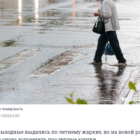
я померзнуть
/ NGS24.RU 
выходные выдались по-летнему жаркие, но на новой р
я снова вспомнить про теплые куртки.