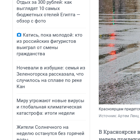
Отдых за 300 рублей: как
выглядят 10 самых
бюджетных отелей Египта —
обзор с фото
Катись, пока молодой: кто
из российских фигуристов
выиграл от смены
гражданства
Ночевали в избушке: семья из
Зеленогорска рассказала, что
случилось на сплаве по реке
Кан
Миру угрожают новые вирусы
и глобальная климатическая
Красноярцам придетс
катастрофа: итоги недели
Источник: 
Артем Ленц 
Жители Солнечного на
В Красноярске 
неделю останутся без горячей
неделе придетс
воды