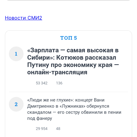
Новости СМИ2
ТОП 5
«Зарплата — самая высокая в
1
Сибири»: Котюков рассказал
Путину про экономику края —
онлайн-трансляция
53 342
136
«Люди же не глухие»: концерт Вани
2
Дмитриенко в «Лужниках» обернулся
скандалом — его сестру обвинили в пении
под фанеру
29 954
48