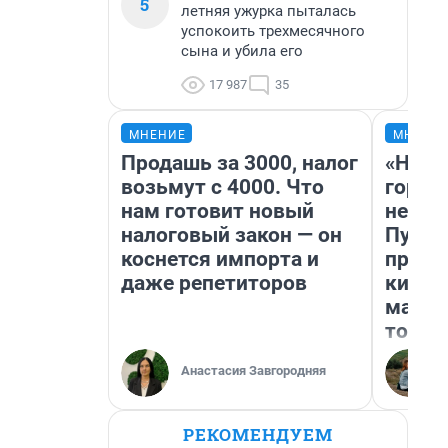
5
летняя ужурка пыталась
успокоить трехмесячного
сына и убила его
17 987
35
МНЕНИЕ
МНЕНИ
Продашь за 3000, налог
«Нет 
возьмут с 4000. Что
городо
нам готовит новый
недоф
налоговый закон — он
Путеш
коснется импорта и
проех
даже репетиторов
килом
машин
того
Анастасия Завгородняя
РЕКОМЕНДУЕМ