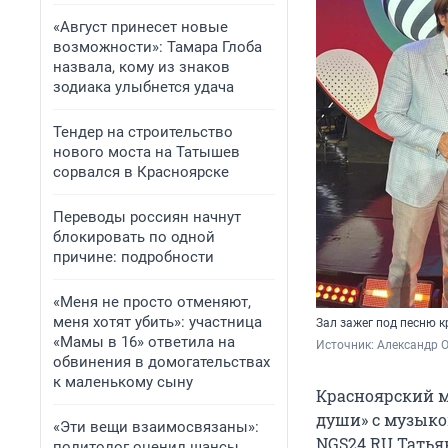
«Август принесет новые
возможности»: Тамара Глоба
назвала, кому из знаков
зодиака улыбнется удача
Тендер на строительство
нового моста на Татышев
сорвался в Красноярске
Переводы россиян начнут
блокировать по одной
причине: подробности
«Меня не просто отменяют,
меня хотят убить»: участница
Зал зажег под песню 
«Мамы в 16» ответила на
Источник: 
Александр Ок
обвинения в домогательствах
к маленькому сыну
Красноярский м
души» с музыко
«Эти вещи взаимосвязаны»:
NGS24.RU Татьян
политолог оценил шансы