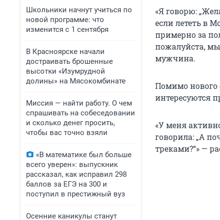
Школьники начнут учиться по
«Я говорю: „Же
новой программе: что
если лететь в М
изменится с 1 сентября
примерно за пол
пожалуйста, мы 
В Красноярске начали
мужчина.
достраивать брошенные
высотки «Изумрудной
долины» на Мясокомбинате
Помимо нового 
интересуются п
Миссия — найти работу. О чем
спрашивать на собеседовании
и сколько денег просить,
«У меня активн
чтобы вас точно взяли
говорила: „А по
треками?“» — р
«В математике был больше
всего уверен»: выпускник
рассказал, как исправил 298
баллов за ЕГЭ на 300 и
поступил в престижный вуз
Осенние каникулы станут