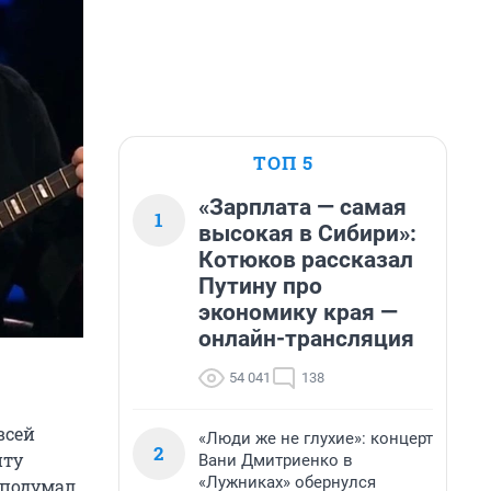
ТОП 5
«Зарплата — самая
1
высокая в Сибири»:
Котюков рассказал
Путину про
экономику края —
онлайн-трансляция
54 041
138
всей
«Люди же не глухие»: концерт
2
нту
Вани Дмитриенко в
«Лужниках» обернулся
 подумал,