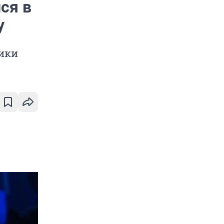
ся в
у
ики