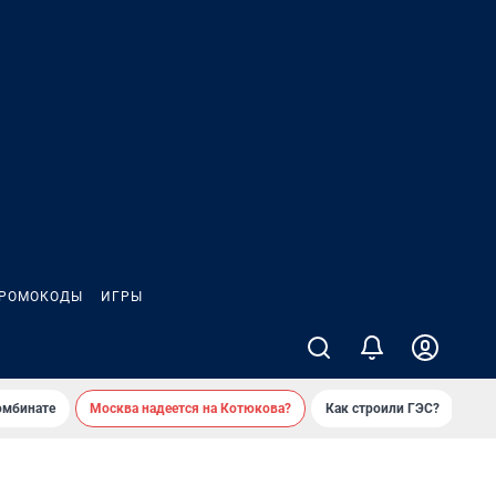
РОМОКОДЫ
ИГРЫ
омбинате
Москва надеется на Котюкова?
Как строили ГЭС?
«Ко