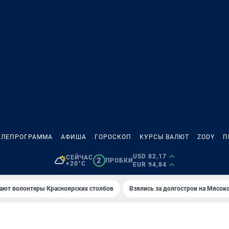
ЕЛЕПРОГРАММА
АФИША
ГОРОСКОП
КУРСЫ ВАЛЮТ
ZODY
П
USD 82,17
СЕЙЧАС
2
ПРОБКИ
+20°C
EUR 94,84
ают волонтеры Красноярских столбов
Взялись за долгострои на Мясок