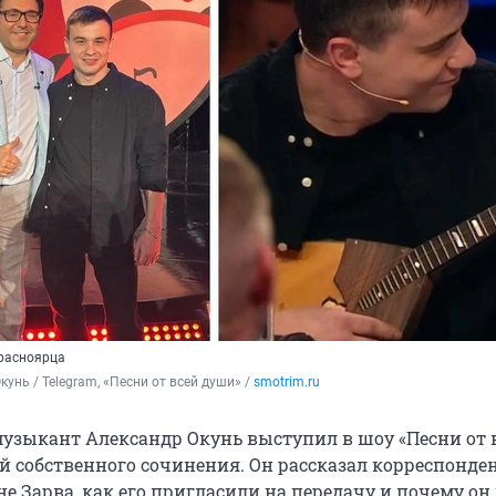
красноярца
унь / Telegram, «Песни от всей души» / 
smotrim.ru
узыкант Александр Окунь выступил в шоу «Песни от 
й собственного сочинения. Он рассказал корреспонде
е Зарва, как его пригласили на передачу и почему он