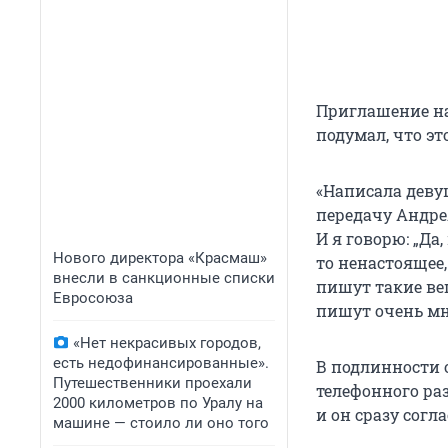
Приглашение на
подумал, что э
«Написала девуш
передачу Андрея
И я говорю: „Да
Нового директора «Красмаш»
то ненастоящее,
внесли в санкционные списки
пишут такие вещ
Евросоюза
пишут очень мн
«Нет некрасивых городов,
есть недофинансированные».
В подлинности 
Путешественники проехали
телефонного ра
2000 километров по Уралу на
и он сразу согл
машине — стоило ли оно того