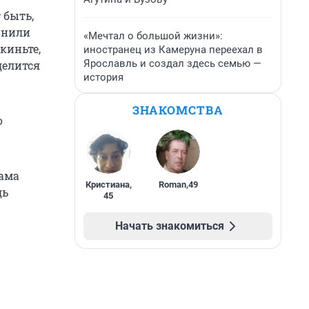
 быть,
вонили
«Мечтал о большой жизни»:
киньте,
иностранец из Камеруна переехал в
Ярославль и создал здесь семью —
делится
история
ЗНАКОМСТВА
о
мама
Кристиана
,
Roman
,
49
дь
45
Начать знакомиться