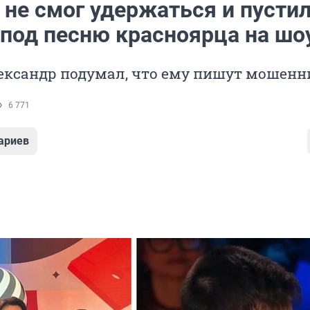
не смог удержаться и пустил
 под песню красноярца на шо
ександр подумал, что ему пишут мошенн
6 771
ариев