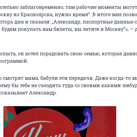
лательно заблаговременно, там рабочие моменты могут
оскву из Красноярска, нужно время“. В итоге мне поз
тора дня и сказали: „Александр, паспортные данные с
будем покупать вам билеты, вы летите в Москву“», — 
опыта, он хотел порадовать свою семью, которая давн
рограммой.
о смотрят мама, бабули эти передачи. Даже когда-то 
чему бы тебе не съездить туда со своими какими-нибу
ассказывает Александр.