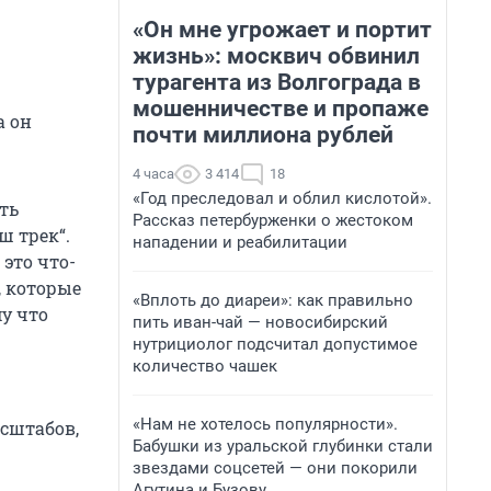
«Он мне угрожает и портит
жизнь»: москвич обвинил
турагента из Волгограда в
мошенничестве и пропаже
а он
почти миллиона рублей
4 часа
3 414
18
«Год преследовал и облил кислотой».
ть
Рассказ петербурженки о жестоком
ш трек“.
нападении и реабилитации
 это что-
, которые
«Вплоть до диареи»: как правильно
му что
пить иван-чай — новосибирский
нутрициолог подсчитал допустимое
количество чашек
«Нам не хотелось популярности».
асштабов,
Бабушки из уральской глубинки стали
звездами соцсетей — они покорили
Агутина и Бузову