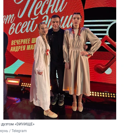
с дуэтом «DИVИЩЕ»
кунь / Telegram