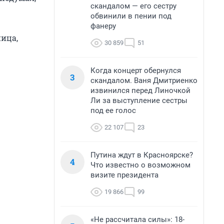
скандалом — его сестру
обвинили в пении под
фанеру
ица,
30 859
51
Когда концерт обернулся
3
скандалом. Ваня Дмитриенко
извинился перед Линочкой
Ли за выступление сестры
под ее голос
22 107
23
Путина ждут в Красноярске?
4
Что известно о возможном
визите президента
19 866
99
«Не рассчитала силы»: 18-