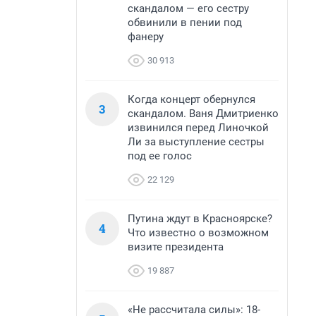
скандалом — его сестру
обвинили в пении под
фанеру
30 913
Когда концерт обернулся
3
скандалом. Ваня Дмитриенко
извинился перед Линочкой
Ли за выступление сестры
под ее голос
22 129
Путина ждут в Красноярске?
4
Что известно о возможном
визите президента
19 887
«Не рассчитала силы»: 18-