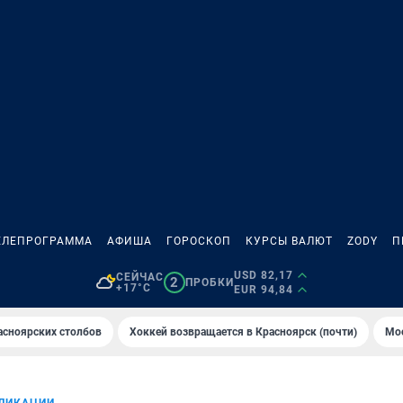
ЕЛЕПРОГРАММА
АФИША
ГОРОСКОП
КУРСЫ ВАЛЮТ
ZODY
П
USD 82,17
СЕЙЧАС
2
ПРОБКИ
+17°C
EUR 94,84
асноярских столбов
Хоккей возвращается в Красноярск (почти)
Мос