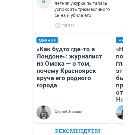
5
летняя ужурка пыталась
успокоить трехмесячного
сына и убила его
18 177
МНЕНИЕ
МНЕНИ
«Как будто где-то в
«Нико
Лондоне»: журналист
побед
из Омска — о том,
главн
почему Красноярск
этого
круче его родного
бьет 
города
прока
отзыв
Нолан
Сергей Энквист
РЕКОМЕНДУЕМ