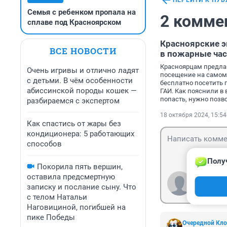
ПЕРЕЙТИ К ПУ
Семья с ребенком пропала на
2 комме
сплаве под Красноярском
Красноярские 
ВСЕ НОВОСТИ
в пожарные ча
Красноярцам предлаг
Очень игривы и отлично ладят
посещение на самом 
с детьми. В чём особенности
бесплатно посетить 
абиссинской породы кошек —
ГАИ. Как пояснили в 
попасть, нужно позво
разбираемся с экспертом
18 октября 2024, 15:54
Как спастись от жары без
кондиционера: 5 работающих
способов
Полу
Покорила пять вершин,
оставила предсмертную
Гость
записку и послание сыну. Что
Войти
с телом Натальи
Наговициной, погибшей на
пике Победы
Очередной Кло