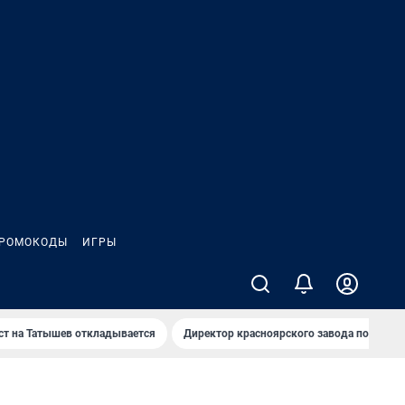
РОМОКОДЫ
ИГРЫ
т на Татышев откладывается
Директор красноярского завода под сан