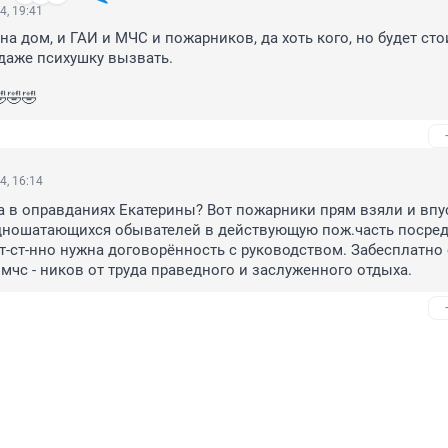
4, 19:41
а дом, и ГАИ и МЧС и пожарников, да хоть кого, но будет стои
аже психушку вызвать.

🤣🤣
4, 16:14
а в оправданиях Екатерины? Вот пожарники прям взяли и впу
дношатающихся обывателей в действующую пож.часть посред
ст-ст-нно нужна договорённость с руководством. Забесплатно 
 мчс - ников от труда праведного и заслуженного отдыха.