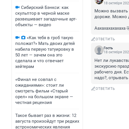
18 октября 202
Сибирский Бэнкси: как
Можно вызвать н
скульптор в черной маске
дороже. Можно д
развешивает загадочные арт-
объекты — видео
Аахахахахахаха 
«Как тебя в гроб такую
ОТВЕТИТЬ
положат?» Мать двоих детей
Гость
набила первую татуировку в
18 октября 202
50 лет — зачем она это
Нет ли лукавств
сделала и что отвечает
экскурсию праз
хейтерам
рабочего дня. Е
надо?, отрывать
«Финал не совпал с
ожиданиями»: стоит ли
ОТВЕТИТЬ
смотреть фильм «Старый
орел» на большом экране —
честная рецензия
Такое бывает раз в жизни: 12
августа произойдут три редких
астрономических явления