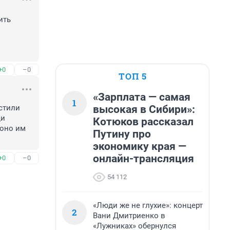
ть 
+0
–0
ТОП 5
«Зарплата — самая
1
высокая в Сибири»:
стили 
и 
Котюков рассказал
оно им 
Путину про
экономику края —
онлайн-трансляция
+0
–0
54 112
«Люди же не глухие»: концерт
2
Вани Дмитриенко в
«Лужниках» обернулся