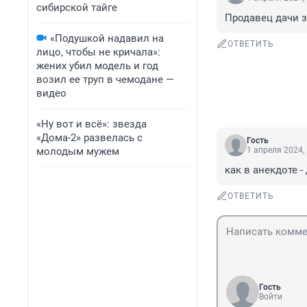
сибирской тайге
Продавец дачи за
«Подушкой надавил на
ОТВЕТИТЬ
лицо, чтобы не кричала»:
жених убил модель и год
возил ее труп в чемодане —
видео
«Ну вот и всё»: звезда
«Дома-2» развелась с
Гость
молодым мужем
1 апреля 2024,
как в анекдоте -
ОТВЕТИТЬ
Гость
Войти