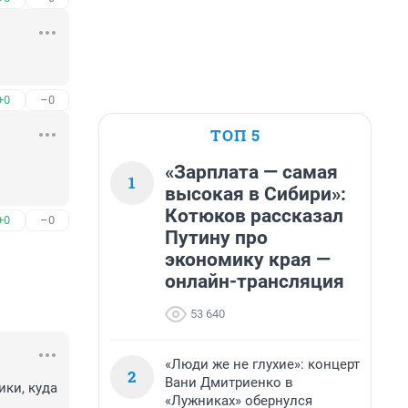
+0
–0
ТОП 5
«Зарплата — самая
1
высокая в Сибири»:
Котюков рассказал
+0
–0
Путину про
экономику края —
онлайн-трансляция
53 640
«Люди же не глухие»: концерт
2
Вани Дмитриенко в
и, куда 
«Лужниках» обернулся