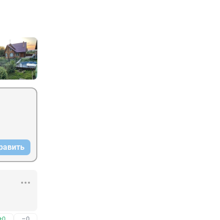
равить
+0
–0