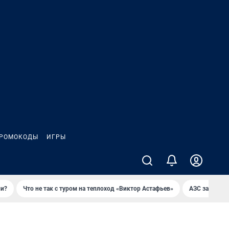
РОМОКОДЫ
ИГРЫ
ли?
Что не так с туром на теплоход «Виктор Астафьев»
AЗС закупае