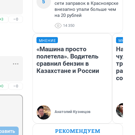
5
сети заправок в Красноярске
внезапно упали больше чем
на 20 рублей
+3
–0
14 350
МНЕНИЕ
МНЕНИ
«Машина просто
Насле
полетела». Водитель
чудом
сравнил бензин в
транс
Казахстане и России
разне
совет
+0
–0
Анатолий Кузнецов
РЕКОМЕНДУЕМ
равить