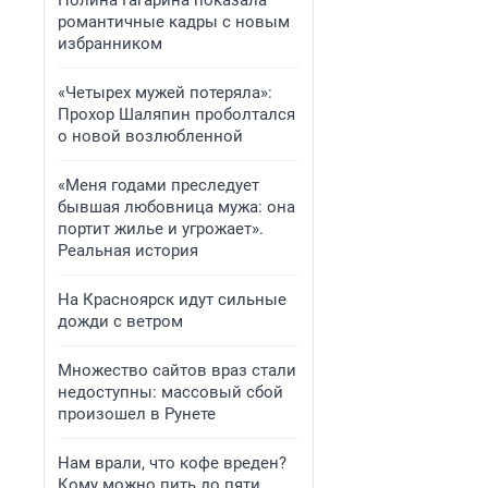
Полина Гагарина показала
романтичные кадры с новым
избранником
«Четырех мужей потеряла»:
Прохор Шаляпин проболтался
о новой возлюбленной
«Меня годами преследует
бывшая любовница мужа: она
портит жилье и угрожает».
Реальная история
На Красноярск идут сильные
дожди с ветром
Множество сайтов враз стали
недоступны: массовый сбой
произошел в Рунете
Нам врали, что кофе вреден?
Кому можно пить до пяти