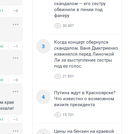
скандалом — его сестру
обвинили в пении под
+1
–0
фанеру
30 407
Когда концерт обернулся
3
+0
–1
скандалом. Ваня Дмитриенко
извинился перед Линочкой
Ли за выступление сестры
под ее голос
21 851
+0
–0
Путина ждут в Красноярске?
4
Что известно о возможном
м крае 
визите президента
ехали!
19 701
+1
–1
Цены на бензин на краевой