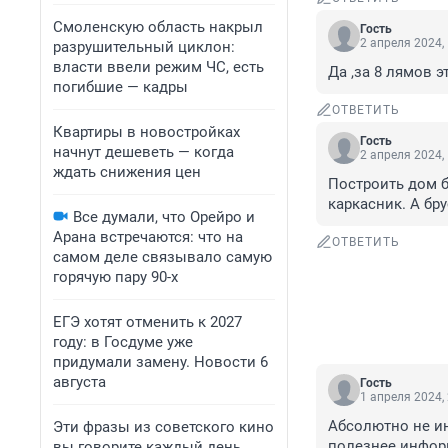
Смоленскую область накрыл
Гость
2 апреля 2024,
разрушительный циклон:
власти ввели режим ЧС, есть
Да ,за 8 лямов э
погибшие — кадры
ОТВЕТИТЬ
Квартиры в новостройках
Гость
начнут дешеветь — когда
2 апреля 2024,
ждать снижения цен
Построить дом б
каркасник. А бр
Все думали, что Орейро и
Арана встречаются: что на
ОТВЕТИТЬ
самом деле связывало самую
горячую пару 90-х
ЕГЭ хотят отменить к 2027
году: в Госдуме уже
придумали замену. Новости 6
августа
Гость
1 апреля 2024,
Абсолютно не ин
Эти фразы из советского кино
полезнее инфо
вы говорите каждый день.