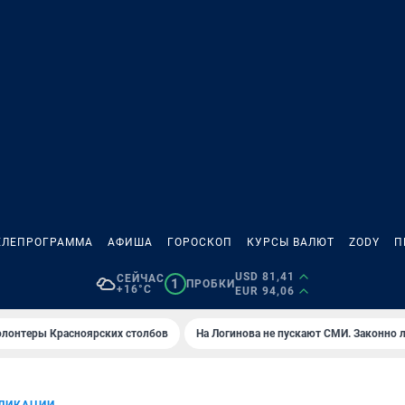
ЕЛЕПРОГРАММА
АФИША
ГОРОСКОП
КУРСЫ ВАЛЮТ
ZODY
П
USD 81,41
СЕЙЧАС
1
ПРОБКИ
+16°C
EUR 94,06
олонтеры Красноярских столбов
На Логинова не пускают СМИ. Законно 