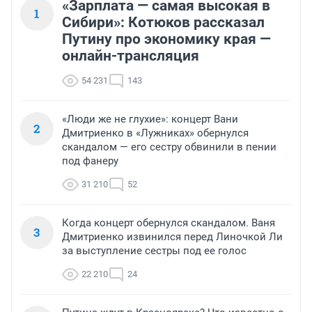
«Зарплата — самая высокая в
1
Сибири»: Котюков рассказал
Путину про экономику края —
онлайн-трансляция
54 231
143
«Люди же не глухие»: концерт Вани
2
Дмитриенко в «Лужниках» обернулся
скандалом — его сестру обвинили в пении
под фанеру
31 210
52
Когда концерт обернулся скандалом. Ваня
3
Дмитриенко извинился перед Линочкой Ли
за выступление сестры под ее голос
22 210
24