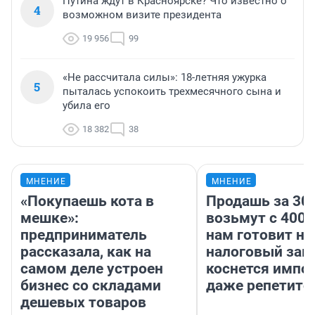
Путина ждут в Красноярске? Что известно о
4
возможном визите президента
19 956
99
«Не рассчитала силы»: 18-летняя ужурка
5
пыталась успокоить трехмесячного сына и
убила его
18 382
38
МНЕНИЕ
МНЕНИЕ
«Покупаешь кота в
Продашь за 300
мешке»:
возьмут с 4000
предприниматель
нам готовит н
рассказала, как на
налоговый зако
самом деле устроен
коснется импор
бизнес со складами
даже репетито
дешевых товаров