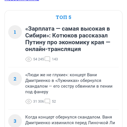
ТОП 5
«Зарплата — самая высокая в
1
Сибири»: Котюков рассказал
Путину про экономику края —
онлайн-трансляция
54 245
143
«Люди же не глухие»: концерт Вани
2
Дмитриенко в «Лужниках» обернулся
скандалом — его сестру обвинили в пении
под фанеру
31 306
52
Когда концерт обернулся скандалом. Ваня
3
Дмитриенко извинился перед Линочкой Ли