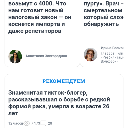
возьмут с 4000. Что
пургу». Врач — 
нам готовит новый
смертельном д
налоговый закон — он
который слож
коснется импорта и
обнаружить
даже репетиторов
Ирина Волкова
Главврач клини
Анастасия Завгородняя
«Реабилитация 
Волковой»
РЕКОМЕНДУЕМ
Знаменитая тикток-блогер,
рассказывавшая о борьбе с редкой
формой рака, умерла в возрасте 26
лет
12 часов
7 173
28