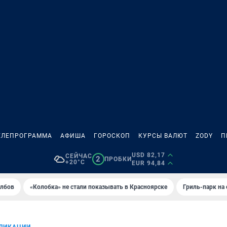
ЕЛЕПРОГРАММА
АФИША
ГОРОСКОП
КУРСЫ ВАЛЮТ
ZODY
П
USD 82,17
СЕЙЧАС
2
ПРОБКИ
+20°C
EUR 94,84
олбов
«Колобка» не стали показывать в Красноярске
Гриль-парк на