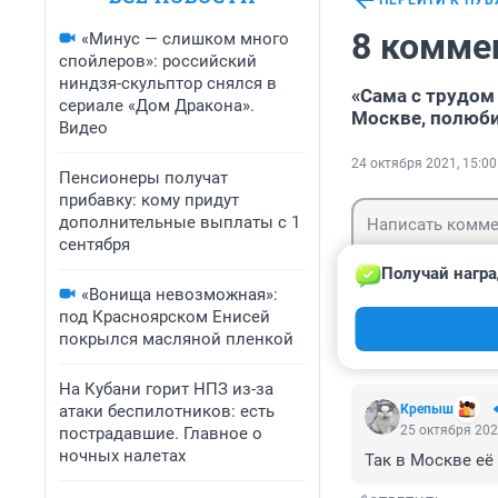
ПЕРЕЙТИ К ПУ
8 комме
«Минус — слишком много
спойлеров»: российский
ниндзя-скульптор снялся в
«Сама с трудом
сериале «Дом Дракона».
Москве, полюби
Видео
24 октября 2021, 15:00
Пенсионеры получат
прибавку: кому придут
дополнительные выплаты с 1
сентября
Получай награ
«Вонища невозможная»:
под Красноярском Енисей
Гость
Войти
покрылся масляной пленкой
На Кубани горит НПЗ из-за
атаки беспилотников: есть
Крепыш
25 октября 202
пострадавшие. Главное о
ночных налетах
Так в Москве её