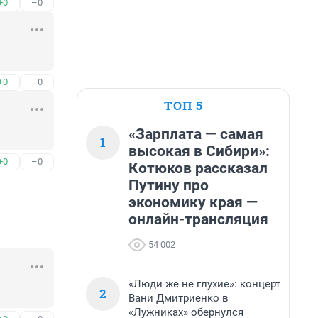
+0
–0
+0
–0
ТОП 5
«Зарплата — самая
1
высокая в Сибири»:
+0
–0
Котюков рассказал
Путину про
экономику края —
онлайн-трансляция
54 002
«Люди же не глухие»: концерт
2
Вани Дмитриенко в
«Лужниках» обернулся