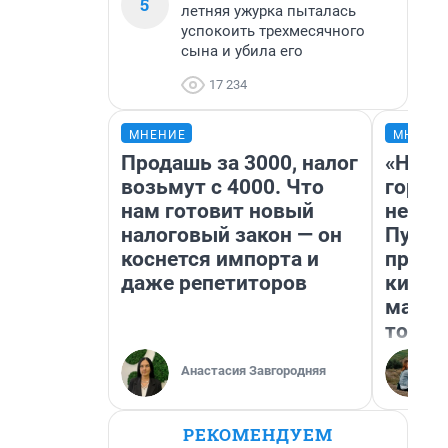
5
летняя ужурка пыталась
успокоить трехмесячного
сына и убила его
17 234
МНЕНИЕ
МНЕНИ
Продашь за 3000, налог
«Нет 
возьмут с 4000. Что
городо
нам готовит новый
недоф
налоговый закон — он
Путеш
коснется импорта и
проех
даже репетиторов
килом
машин
того
Анастасия Завгородняя
РЕКОМЕНДУЕМ