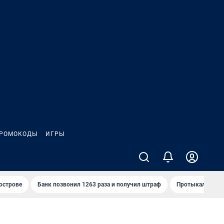
РОМОКОДЫ
ИГРЫ
 острове
Банк позвонил 1263 раза и получил штраф
Протыкал проду