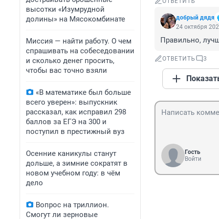
ОТВЕТИТЬ
высотки «Изумрудной
добрый дядя
долины» на Мясокомбинате
24 октября 202
Правильно, лучш
Миссия — найти работу. О чем
спрашивать на собеседовании
ОТВЕТИТЬ
3
и сколько денег просить,
чтобы вас точно взяли
Показат
«В математике был больше
всего уверен»: выпускник
рассказал, как исправил 298
баллов за ЕГЭ на 300 и
поступил в престижный вуз
Гость
Осенние каникулы станут
Войти
дольше, а зимние сократят в
новом учебном году: в чём
дело
Вопрос на триллион.
Смогут ли зерновые