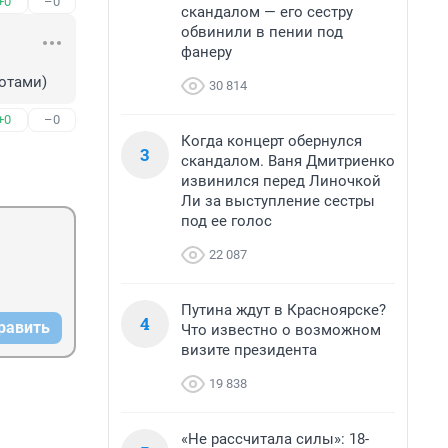
+0
–0
скандалом — его сестру
обвинили в пении под
фанеру
котами)
30 814
+0
–0
Когда концерт обернулся
3
скандалом. Ваня Дмитриенко
извинился перед Линочкой
Ли за выступление сестры
под ее голос
22 087
Путина ждут в Красноярске?
4
равить
Что известно о возможном
визите президента
19 838
«Не рассчитала силы»: 18-