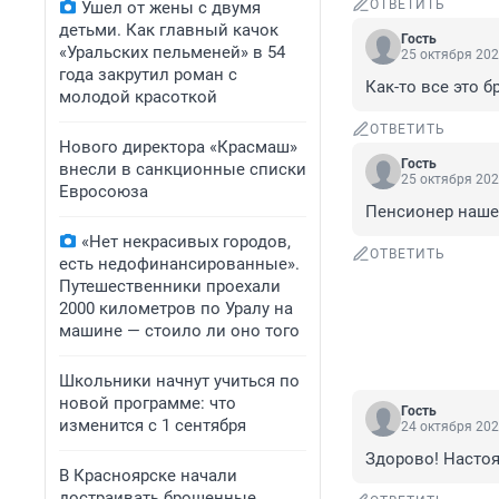
ОТВЕТИТЬ
Ушел от жены с двумя
детьми. Как главный качок
Гость
«Уральских пельменей» в 54
25 октября 202
года закрутил роман с
Как-то все это б
молодой красоткой
ОТВЕТИТЬ
Нового директора «Красмаш»
Гость
внесли в санкционные списки
25 октября 202
Евросоюза
Пенсионер наше
«Нет некрасивых городов,
ОТВЕТИТЬ
есть недофинансированные».
Путешественники проехали
2000 километров по Уралу на
машине — стоило ли оно того
Школьники начнут учиться по
новой программе: что
Гость
изменится с 1 сентября
24 октября 202
Здорово! Насто
В Красноярске начали
достраивать брошенные