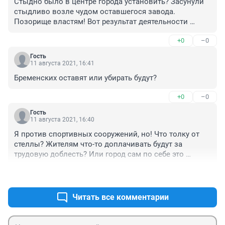
Стыдно было в центре города установить? Засунули 
стыдливо возле чудом оставшегося завода. 
Позорище властям! Вот результат деятельности 
нынешних : полностью разрушенная 
+0
–0
промышленность и сельское хозяйство, экономика 
висит на волоске нефтегазовом и на рабском труде 
Гость
россиян. Поддельные голосования и выборы, 
11 августа 2021, 16:41
тотальная ложь.
Бременских оставят или убирать будут?
+0
–0
Гость
11 августа 2021, 16:40
Я против спортивных сооружений, но! Что толку от 
стеллы? Жителям что-то доплачивать будут за 
трудовую доблесть? Или город сам по себе это 
звание заслужил и люди не при чем?
+1
–1
Читать все комментарии