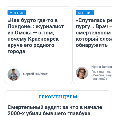
МНЕНИЕ
МНЕНИЕ
«Как будто где-то в
«Спуталась реч
Лондоне»: журналист
пургу». Врач — 
из Омска — о том,
смертельном д
почему Красноярск
который слож
круче его родного
обнаружить
города
Ирина Волкова
Главврач клини
Сергей Энквист
«Реабилитация 
Волковой»
РЕКОМЕНДУЕМ
Смертельный аудит: за что в начале
2000-х убили бывшего главбуха