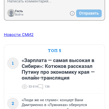
Гость
Отправить
Войти
Новости СМИ2
ТОП 5
«Зарплата — самая высокая в
1
Сибири»: Котюков рассказал
Путину про экономику края —
онлайн-трансляция
53 614
136
«Люди же не глухие»: концерт Вани
2
Дмитриенко в «Лужниках» обернулся