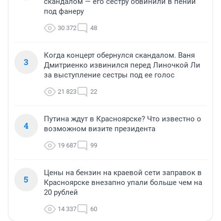
скандалом — его сестру обвинили в пении
под фанеру
30 372
48
Когда концерт обернулся скандалом. Ваня
3
Дмитриенко извинился перед Линочкой Ли
за выступление сестры под ее голос
21 823
22
Путина ждут в Красноярске? Что известно о
4
возможном визите президента
19 687
99
Цены на бензин на краевой сети заправок в
5
Красноярске внезапно упали больше чем на
20 рублей
14 337
60