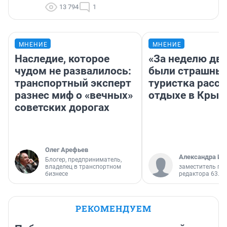
13 794
1
МНЕНИЕ
МНЕНИЕ
Наследие, которое
«За неделю две
чудом не развалилось:
были страшные
транспортный эксперт
туристка расск
разнес миф о «вечных»
отдыхе в Крым
советских дорогах
Олег Арефьев
Александра Ис
Блогер, предприниматель,
владелец в транспортном
заместитель гл
бизнесе
редактора 63.RU
РЕКОМЕНДУЕМ