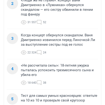
«Люди же не глухие»: концерт Вани
2
Дмитриенко в «Лужниках» обернулся
скандалом — его сестру обвинили в пении
под фанеру
31 557
52
Когда концерт обернулся скандалом. Ваня
3
Дмитриенко извинился перед Линочкой Ли
за выступление сестры под ее голос
22 324
24
«Не рассчитала силы»: 18-летняя ужурка
4
пыталась успокоить трехмесячного сына и
убила его
18 640
38
Тест для самых умных красноярцев: ответьте
5
на 10 из 10 и проверьте свой кругозор