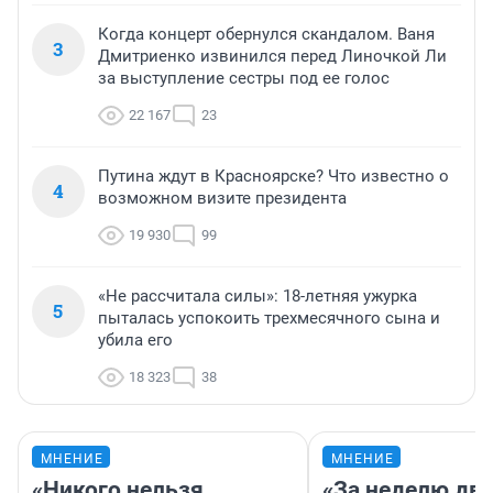
Когда концерт обернулся скандалом. Ваня
3
Дмитриенко извинился перед Линочкой Ли
за выступление сестры под ее голос
22 167
23
Путина ждут в Красноярске? Что известно о
4
возможном визите президента
19 930
99
«Не рассчитала силы»: 18-летняя ужурка
5
пыталась успокоить трехмесячного сына и
убила его
18 323
38
МНЕНИЕ
МНЕНИЕ
«Никого нельзя
«За неделю две