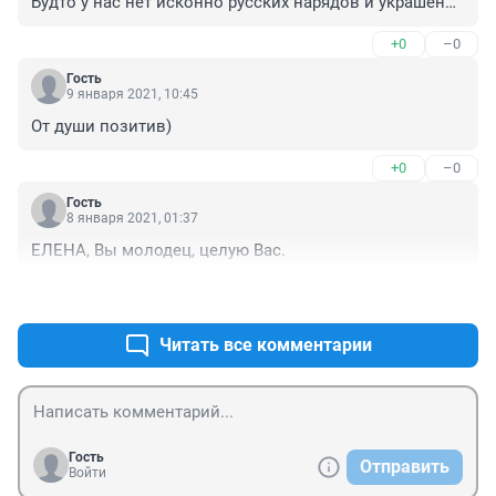
Будто у нас нет исконно русских нарядов и украшений 
и нам нечего показать. На том автобусе не ездил, но 
+0
–0
осуждаю!
Гость
9 января 2021, 10:45
От души позитив)
+0
–0
Гость
8 января 2021, 01:37
ЕЛЕНА, Вы молодец, целую Вас.
+0
–0
Читать все комментарии
Гость
Отправить
Войти