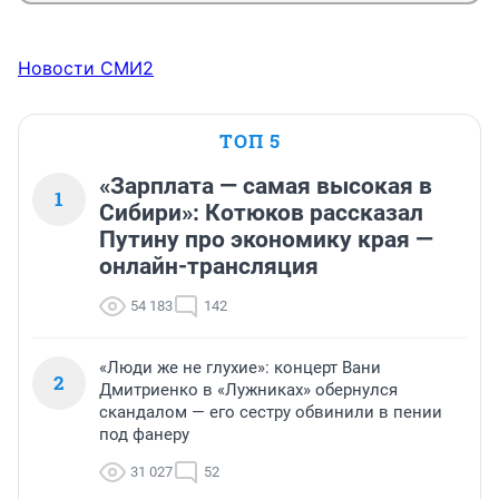
Новости СМИ2
ТОП 5
«Зарплата — самая высокая в
1
Сибири»: Котюков рассказал
Путину про экономику края —
онлайн-трансляция
54 183
142
«Люди же не глухие»: концерт Вани
2
Дмитриенко в «Лужниках» обернулся
скандалом — его сестру обвинили в пении
под фанеру
31 027
52