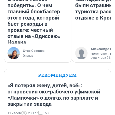
победить». О чем
были страшные
главный блокбастер
туристка расск
этого года, который
отдыхе в Крым
бьет рекорды в
прокате: честный
отзыв на «Одиссею»
Нолана
Александра Ис
Стас Соколов
заместитель гл
Эксперт
редактора 63.RU
РЕКОМЕНДУЕМ
«Я потерял жену, детей, всё»:
откровения экс-рабочего уфимской
«Лампочки» о долгах по зарплате и
закрытии завода
11 часов
23 177
58