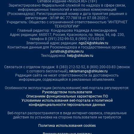
Сетевое издание «NGS24.RU» (18+)
Зарегистрировано Федеральной службой по надзору в сфере связи,
информационных технологий и массовых коммуникаций
(Роскомнадзор). Регистрационный номер и дата принятия решения о
регистрации - ЭЛ № ФС 77-78818 от 07.08.2020 г.
Учредитель: Общество с ограниченной ответственностью "ИНТЕРНЕТ
ТЕХНОЛОГИИ"
Главный редактор: Кондрашова Надежда Александровна
Адрес редакции: 660017, Россия, Красноярск, пр. Мира, 94, оф. 230,
телефон 8 (391) 252-99-53, 8 (999) 315-05-05
Электронный адрес редакции:
ngs24@shkulev.ru
Контактные данные для Роскомнадзора и государственных органов:
juristnsk@shkulev.ru
Техподдержка:
help@shkulev.ru
Связаться с отделом продаж: 8 (383) 212-52-52, 8 (800) 200-03-83 (звонок
с сотового бесплатный),
reklamangs@shkulev.ru
Редакция сайта не несет ответственности за достоверность
информации, содержащейся в рекламных объявлениях.
Особенности эксплуатации (использования) веб-портала регулируются:
Руководством пользователя
Описанием функциональных характеристик ПО
Условиями использования веб-портала и политикой
конфиденциальности персональных данных
Веб-портал распространяется в виде интернет-сервиса, специальные
действия по установке на стороне пользователя не требуются
Политика использования cookies
Рекомендательные системы