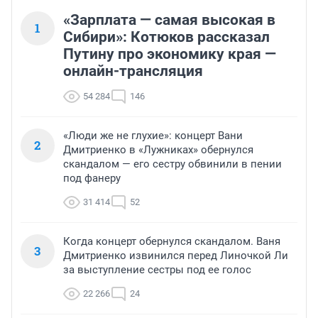
«Зарплата — самая высокая в
1
Сибири»: Котюков рассказал
Путину про экономику края —
онлайн-трансляция
54 284
146
«Люди же не глухие»: концерт Вани
2
Дмитриенко в «Лужниках» обернулся
скандалом — его сестру обвинили в пении
под фанеру
31 414
52
Когда концерт обернулся скандалом. Ваня
3
Дмитриенко извинился перед Линочкой Ли
за выступление сестры под ее голос
22 266
24