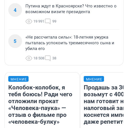
Путина ждут в Красноярске? Что известно о
4
возможном визите президента
19 991
99
«Не рассчитала силы»: 18-летняя ужурка
5
пыталась успокоить трехмесячного сына и
убила его
18 508
38
МНЕНИЕ
МНЕНИЕ
Колобок-колобок, я
Продашь за 300
тебя боюсь! Ради чего
возьмут с 4000
отложили прокат
нам готовит н
«Человека-паука» —
налоговый зако
отзыв о фильме про
коснется импор
«человека-булку»
даже репетито