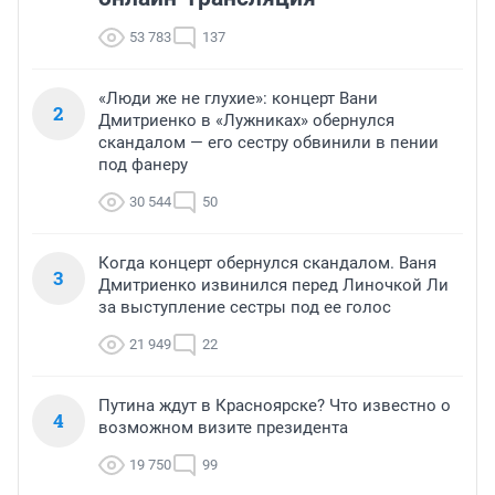
53 783
137
«Люди же не глухие»: концерт Вани
2
Дмитриенко в «Лужниках» обернулся
скандалом — его сестру обвинили в пении
под фанеру
30 544
50
Когда концерт обернулся скандалом. Ваня
3
Дмитриенко извинился перед Линочкой Ли
за выступление сестры под ее голос
21 949
22
Путина ждут в Красноярске? Что известно о
4
возможном визите президента
19 750
99