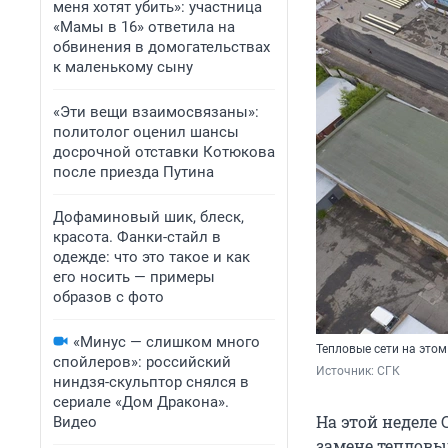
меня хотят убить»: участница
«Мамы в 16» ответила на
обвинения в домогательствах
к маленькому сыну
«Эти вещи взаимосвязаны»:
политолог оценил шансы
досрочной отставки Котюкова
после приезда Путина
Дофаминовый шик, блеск,
красота. Фанки-стайл в
одежде: что это такое и как
его носить — примеры
образов с фото
«Минус — слишком много
Тепловые сети на этом
спойлеров»: российский
Источник: 
СГК
ниндзя-скульптор снялся в
сериале «Дом Дракона».
На этой неделе
Видео
замене тепловых