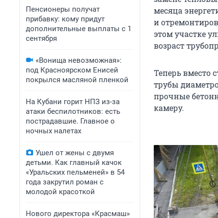
Пенсионеры получат
месяца энергет
прибавку: кому придут
и отремонтиров
дополнительные выплаты с 1
этом участке у
сентября
возраст трубоп
«Вонища невозможная»:
под Красноярском Енисей
Теперь вместо 
покрылся масляной пленкой
трубы диаметро
прочные бетонн
На Кубани горит НПЗ из-за
камеру.
атаки беспилотников: есть
пострадавшие. Главное о
ночных налетах
Ушел от жены с двумя
детьми. Как главный качок
«Уральских пельменей» в 54
года закрутил роман с
молодой красоткой
Нового директора «Красмаш»