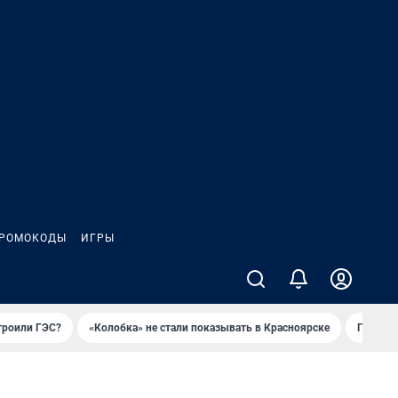
РОМОКОДЫ
ИГРЫ
троили ГЭС?
«Колобка» не стали показывать в Красноярске
Гриль-п