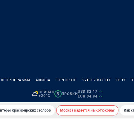
ЕЛЕПРОГРАММА
АФИША
ГОРОСКОП
КУРСЫ ВАЛЮТ
ZODY
П
USD 82,17
СЕЙЧАС
3
ПРОБКИ
+20°C
EUR 94,84
онтеры Красноярских столбов
Москва надеется на Котюкова?
Как с