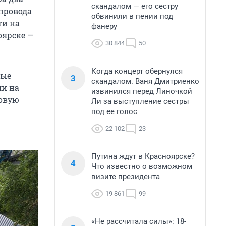
скандалом — его сестру
опровода
обвинили в пении под
ти на
фанеру
оярске —
30 844
50
Когда концерт обернулся
ные
3
скандалом. Ваня Дмитриенко
ли на
извинился перед Линочкой
ловую
Ли за выступление сестры
под ее голос
22 102
23
Путина ждут в Красноярске?
4
Что известно о возможном
визите президента
19 861
99
«Не рассчитала силы»: 18-