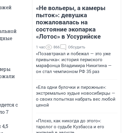
езжей
«Не вольеры, а камеры
пыток»: девушка
пожаловалась на
состояние экопарка
мальной
«Лотос» в Уссурийске
одные
1 час
866
Обсудить
«Позавтракал и побежал — это уже
привычка»: история пермского
марафонца Владимира Никитина —
меры
он стал чемпионом РФ 35 раз
ержали
«Ела одни булочки и пирожные»:
экстремально худые новосибирцы —
о своих попытках набрать вес любой
дется с
ценой
ло 7
«Плохо, как никогда до этого»:
4,5
таролог о судьбе Кузбасса и его
жителей в августе