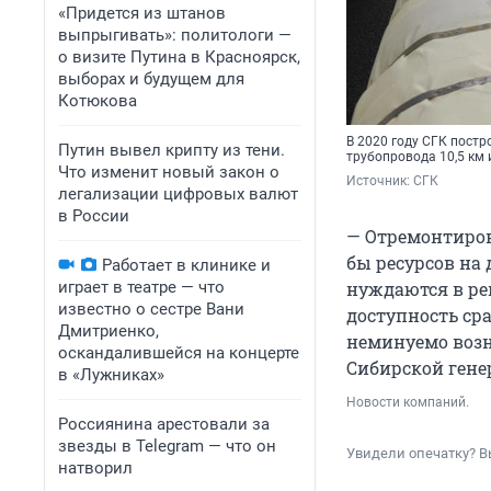
«Придется из штанов
выпрыгивать»: политологи —
о визите Путина в Красноярск,
выборах и будущем для
Котюкова
В 2020 году СГК постр
Путин вывел крипту из тени.
трубопровода 10,5 км 
Что изменит новый закон о
Источник: 
СГК
легализации цифровых валют
в России
— Отремонтиров
бы ресурсов на 
Работает в клинике и
играет в театре — что
нуждаются в ре
известно о сестре Вани
доступность сра
Дмитриенко,
неминуемо возн
оскандалившейся на концерте
Сибирской ген
в «Лужниках»
Новости компаний.
Россиянина арестовали за
звезды в Telegram — что он
Увидели опечатку? В
натворил