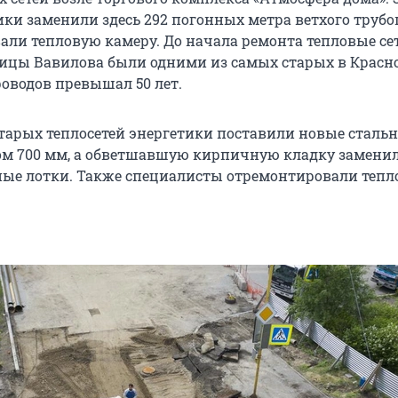
ики заменили здесь 292 погонных метра ветхого труб
али тепловую камеру. До начала ремонта тепловые се
лицы Вавилова были одними из самых старых в Красн
роводов превышал 50 лет.
старых теплосетей энергетики поставили новые сталь
м 700 мм, а обветшавшую кирпичную кладку замени
ые лотки. Также специалисты отремонтировали теп