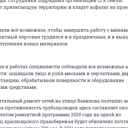
да. Сотрудники подрядных организаций СГК сейчас
 прилегающую территорию и кладут асфальт на про
лали всё возможное, чтобы завершить работу с мини
онтный персонал трудился и в праздничные, и в вых
ступления новых материалов.
е в работах специалисты соблюдали все возможные 
ти: защищали лицо и руки масками и перчатками, д
танцию, обрабатывали поверхности и оборудование
ми средствами.
тальный ремонт сетей на улице Вавилова поэтапно ве
щая протяженность трубопроводов здесь составляет око
учетом ремонтной программы 2020 года на одной из
 красноярского правобережья будет обновлено почти 