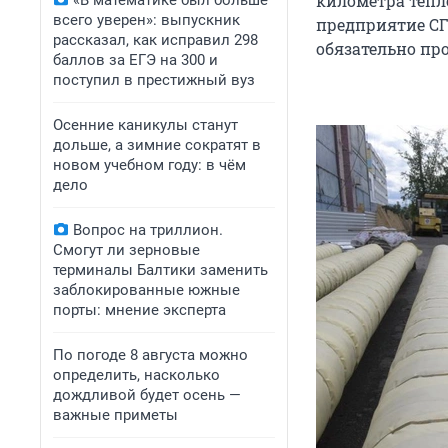
километра тепл
«В математике был больше
всего уверен»: выпускник
предприятие СГК
рассказал, как исправил 298
обязательно пр
баллов за ЕГЭ на 300 и
поступил в престижный вуз
Осенние каникулы станут
дольше, а зимние сократят в
новом учебном году: в чём
дело
Вопрос на триллион.
Смогут ли зерновые
терминалы Балтики заменить
заблокированные южные
порты: мнение эксперта
По погоде 8 августа можно
определить, насколько
дождливой будет осень —
важные приметы