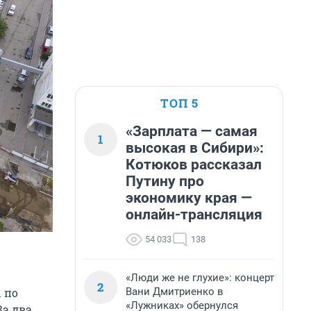
ТОП 5
«Зарплата — самая
1
высокая в Сибири»:
Котюков рассказал
Путину про
экономику края —
онлайн-трансляция
54 033
138
«Люди же не глухие»: концерт
2
Вани Дмитриенко в
 по
«Лужниках» обернулся
За два