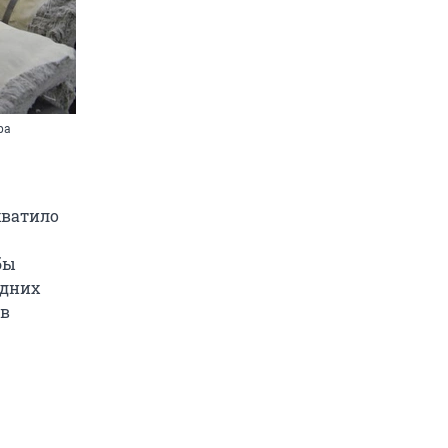
ра
хватило
бы
едних
 в