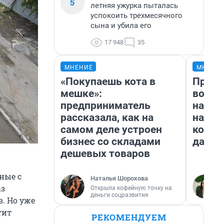
5
летняя ужурка пыталась
успокоить трехмесячного
сына и убила его
17 948
35
МНЕНИЕ
МНЕНИ
«Покупаешь кота в
Прода
мешке»:
возьм
предприниматель
нам г
рассказала, как на
налог
самом деле устроен
косне
бизнес со складами
даже 
дешевых товаров
ные с
Наталья Шорохова
аз
Открыла кофейную точку на
деньги соцразвития
. Но уже
тит
РЕКОМЕНДУЕМ