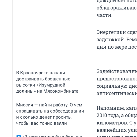
дождливая пого
облагораживают
части.
Энергетики сде
задержкой. Рем
дни по мере по
Задействованны
В Красноярске начали
предосторожнос
достраивать брошенные
высотки «Изумрудной
социальную дис
долины» на Мясокомбинате
антисептически
Миссия — найти работу. О чем
Напомним, капи
спрашивать на собеседовании
2010 года, а об
и сколько денег просить,
километров. С 
чтобы вас точно взяли
важнейших улиц