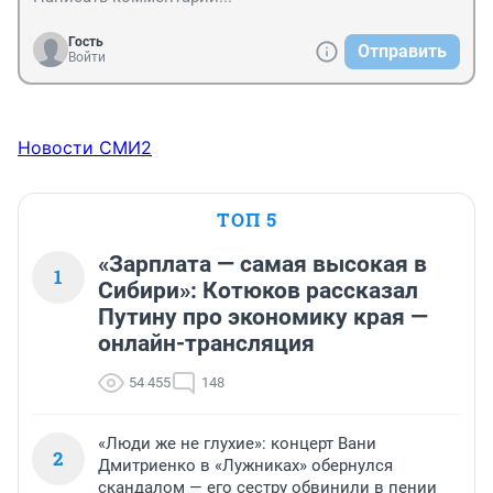
Гость
Отправить
Войти
Новости СМИ2
ТОП 5
«Зарплата — самая высокая в
1
Сибири»: Котюков рассказал
Путину про экономику края —
онлайн-трансляция
54 455
148
«Люди же не глухие»: концерт Вани
2
Дмитриенко в «Лужниках» обернулся
скандалом — его сестру обвинили в пении