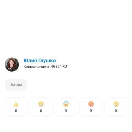
Юлия Глушко
Корреспондент NGS24.RU
Погода
0
0
0
0
0