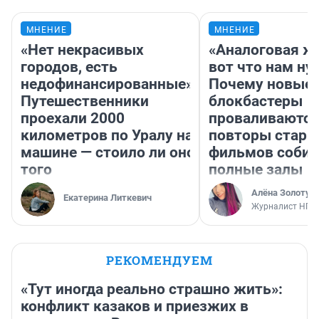
МНЕНИЕ
МНЕНИЕ
«Нет некрасивых
«Аналоговая ж
городов, есть
вот что нам ну
недофинансированные».
Почему новые
Путешественники
блокбастеры
проехали 2000
проваливаются,
километров по Уралу на
повторы стары
машине — стоило ли оно
фильмов соби
того
полные залы
Алёна Золотух
Екатерина Литкевич
Журналист НГС
РЕКОМЕНДУЕМ
«Тут иногда реально страшно жить»:
конфликт казаков и приезжих в