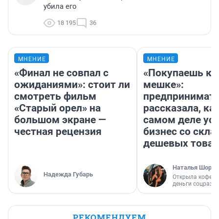
убила его
18 195
36
МНЕНИЕ
МНЕНИЕ
«Финал не совпал с
«Покупаешь ко
ожиданиями»: стоит ли
мешке»:
смотреть фильм
предпринимат
«Старый орел» на
рассказала, как
большом экране —
самом деле ус
честная рецензия
бизнес со скл
дешевых това
Наталья Шорох
Надежда Губарь
Открыла кофейн
деньги соцразв
РЕКОМЕНДУЕМ