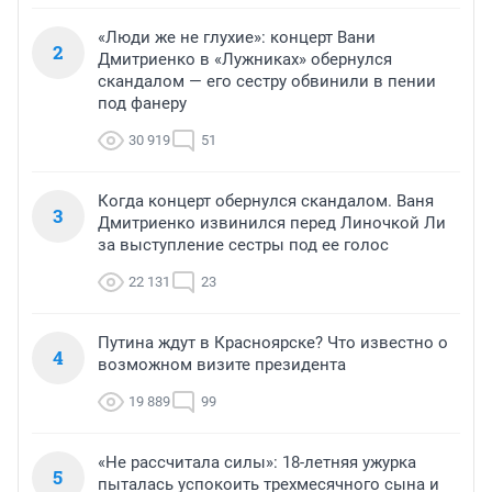
«Люди же не глухие»: концерт Вани
2
Дмитриенко в «Лужниках» обернулся
скандалом — его сестру обвинили в пении
под фанеру
30 919
51
Когда концерт обернулся скандалом. Ваня
3
Дмитриенко извинился перед Линочкой Ли
за выступление сестры под ее голос
22 131
23
Путина ждут в Красноярске? Что известно о
4
возможном визите президента
19 889
99
«Не рассчитала силы»: 18-летняя ужурка
5
пыталась успокоить трехмесячного сына и