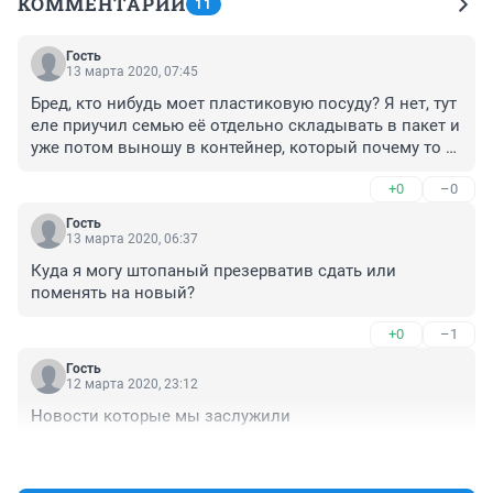
КОММЕНТАРИИ
11
Гость
13 марта 2020, 07:45
Бред, кто нибудь моет пластиковую посуду? Я нет, тут 
еле приучил семью её отдельно складывать в пакет и 
уже потом выношу в контейнер, который почему то 
один, на весь огромный дом и забивается за пару 
+0
–0
дней, а убирают его раз в две недели! А чтоб куда то 
ещё и возить...))) Нихера не работает ваша мусорная,, 
Гость
реформа,,
13 марта 2020, 06:37
Куда я могу штопаный презерватив сдать или 
поменять на новый?
+0
–1
Гость
12 марта 2020, 23:12
Новости которые мы заслужили
+0
–0