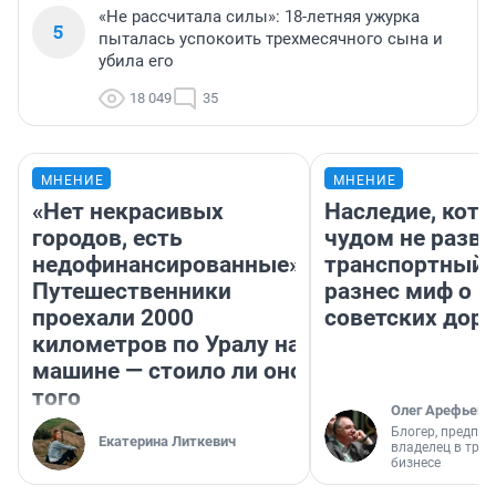
«Не рассчитала силы»: 18-летняя ужурка
5
пыталась успокоить трехмесячного сына и
убила его
18 049
35
МНЕНИЕ
МНЕНИЕ
«Нет некрасивых
Наследие, кото
городов, есть
чудом не разва
недофинансированные».
транспортный 
Путешественники
разнес миф о 
проехали 2000
советских доро
километров по Уралу на
машине — стоило ли оно
того
Олег Арефьев
Блогер, предпри
Екатерина Литкевич
владелец в тра
бизнесе