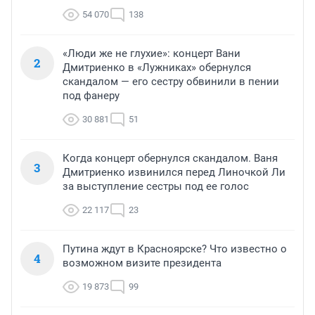
54 070
138
«Люди же не глухие»: концерт Вани
2
Дмитриенко в «Лужниках» обернулся
скандалом — его сестру обвинили в пении
под фанеру
30 881
51
Когда концерт обернулся скандалом. Ваня
3
Дмитриенко извинился перед Линочкой Ли
за выступление сестры под ее голос
22 117
23
Путина ждут в Красноярске? Что известно о
4
возможном визите президента
19 873
99