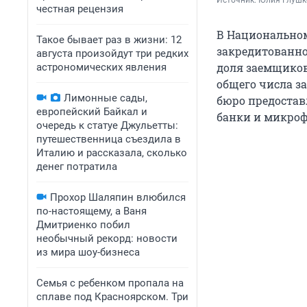
Источник: 
Юлия Глушк
честная рецензия
В Национальном
Такое бывает раз в жизни: 12
закредитованнос
августа произойдут три редких
доля заемщиков
астрономических явления
общего числа з
Лимонные сады,
бюро предостав
европейский Байкал и
банки и микро
очередь к статуе Джульетты:
путешественница съездила в
Италию и рассказала, сколько
денег потратила
Прохор Шаляпин влюбился
по-настоящему, а Ваня
Дмитриенко побил
необычный рекорд: новости
из мира шоу-бизнеса
Семья с ребенком пропала на
сплаве под Красноярском. Три