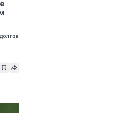
е
ям
 долгов