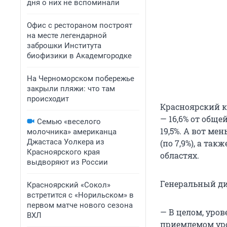
дня о них не вспоминали
Офис с рестораном построят
на месте легендарной
заброшки Института
биофизики в Академгородке
На Черноморском побережье
закрыли пляжи: что там
происходит
Красноярский к
— 16,6% от обще
Семью «веселого
19,5%. А вот ме
молочника» американца
Джастаса Уолкера из
(по 7,9%), а так
Красноярского края
областях.
выдворяют из России
Генеральный ди
Красноярский «Сокол»
встретится с «Норильском» в
первом матче нового сезона
— В целом, уро
ВХЛ
приемлемом уро