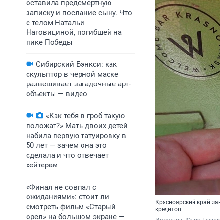
оставила предсмертную
записку и послание сыну. Что
с телом Натальи
Наговициной, погибшей на
пике Победы
Сибирский Бэнкси: как
скульптор в черной маске
развешивает загадочные арт-
объекты — видео
«Как тебя в гроб такую
положат?» Мать двоих детей
набила первую татуировку в
50 лет — зачем она это
сделала и что отвечает
хейтерам
«Финал не совпал с
ожиданиями»: стоит ли
Красноярский край зан
смотреть фильм «Старый
кредитов
орел» на большом экране —