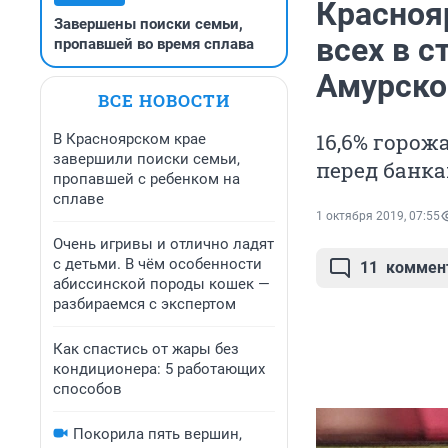
Красноя
Завершены поиски семьи,
всех в с
пропавшей во время сплава
Амурско
ВСЕ НОВОСТИ
16,6% горож
В Красноярском крае
завершили поиски семьи,
перед банк
пропавшей с ребенком на
сплаве
1 октября 2019, 07:55
Очень игривы и отлично ладят
с детьми. В чём особенности
11
коммен
абиссинской породы кошек —
разбираемся с экспертом
Как спастись от жары без
кондиционера: 5 работающих
способов
Покорила пять вершин,