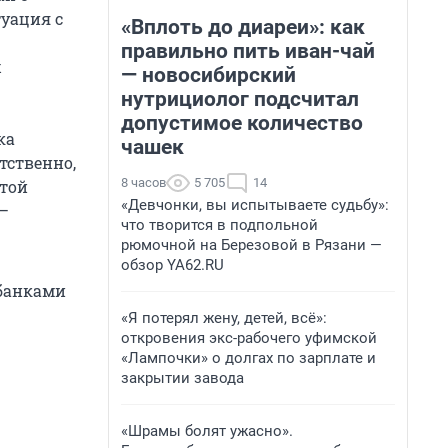
уация с
«Вплоть до диареи»: как
правильно пить иван-чай
х
— новосибирский
нутрициолог подсчитал
допустимое количество
ка
чашек
тственно,
8 часов
5 705
14
этой
«Девчонки, вы испытываете судьбу»:
 —
что творится в подпольной
рюмочной на Березовой в Рязани —
обзор YA62.RU
 банками
«Я потерял жену, детей, всё»:
откровения экс-рабочего уфимской
«Лампочки» о долгах по зарплате и
закрытии завода
«Шрамы болят ужасно».