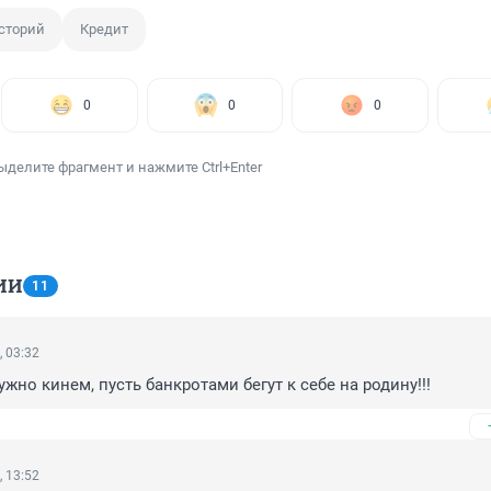
сторий
Кредит
0
0
0
ыделите фрагмент и нажмите Ctrl+Enter
ИИ
11
, 03:32
ужно кинем, пусть банкротами бегут к себе на родину!!!
, 13:52