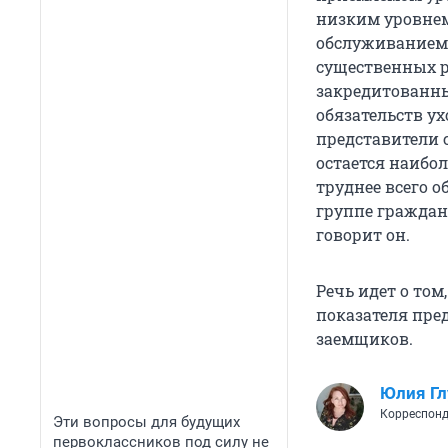
низким уровнем
обслуживанием 
существенных р
закредитованны
обязательств ух
представители 
остается наибол
труднее всего 
группе граждан 
говорит он.
Речь идет о том
показателя пре
заемщиков.
Юлия Г
Корреспонд
Эти вопросы для будущих
первоклассников под силу не