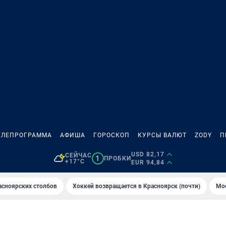
ЕЛЕПРОГРАММА
АФИША
ГОРОСКОП
КУРСЫ ВАЛЮТ
ZODY
П
USD 82,17
СЕЙЧАС
1
ПРОБКИ
+17°C
EUR 94,84
асноярских столбов
Хоккей возвращается в Красноярск (почти)
Мос