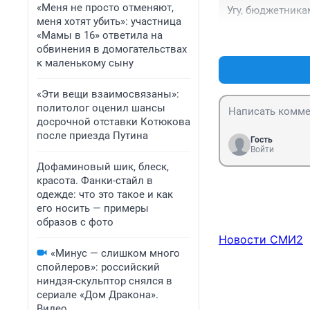
«Меня не просто отменяют,
Угу, бюджетникам
меня хотят убить»: участница
«Мамы в 16» ответила на
обвинения в домогательствах
к маленькому сыну
«Эти вещи взаимосвязаны»:
политолог оценил шансы
досрочной отставки Котюкова
после приезда Путина
Гость
Войти
Дофаминовый шик, блеск,
красота. Фанки-стайл в
одежде: что это такое и как
его носить — примеры
образов с фото
Новости СМИ2
«Минус — слишком много
спойлеров»: российский
ниндзя-скульптор снялся в
сериале «Дом Дракона».
Видео