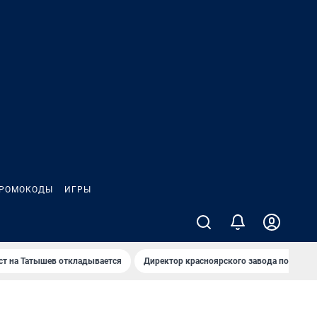
РОМОКОДЫ
ИГРЫ
т на Татышев откладывается
Директор красноярского завода под сан