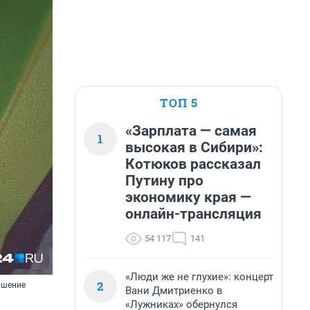
ТОП 5
«Зарплата — самая
1
высокая в Сибири»:
Котюков рассказал
Путину про
экономику края —
онлайн-трансляция
54 117
141
«Люди же не глухие»: концерт
2
ашение
Вани Дмитриенко в
«Лужниках» обернулся