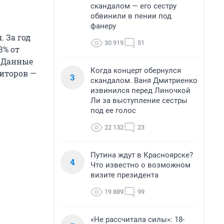
скандалом — его сестру
обвинили в пении под
фанеру
 За год
30 919
51
3% от
. Данные
Когда концерт обернулся
диторов —
3
скандалом. Ваня Дмитриенко
извинился перед Линочкой
Ли за выступление сестры
под ее голос
22 132
23
Путина ждут в Красноярске?
4
Что известно о возможном
визите президента
19 889
99
«Не рассчитала силы»: 18-