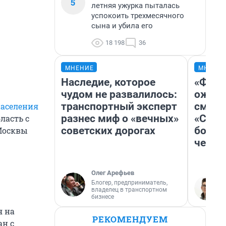
5
летняя ужурка пыталась
успокоить трехмесячного
сына и убила его
18 198
36
МНЕНИЕ
МНЕНИ
Наследие, которое
«Фина
чудом не развалилось:
ожида
транспортный эксперт
смотр
населения
разнес миф о «вечных»
«Стар
ласть с
советских дорогах
больш
 Москвы
честн
Олег Арефьев
Блогер, предприниматель,
владелец в транспортном
бизнесе
я на
РЕКОМЕНДУЕМ
ан с