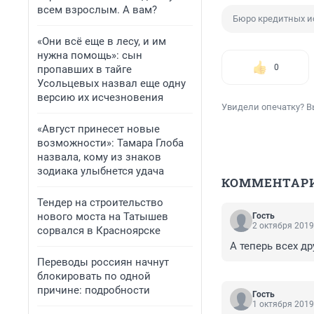
всем взрослым. А вам?
Бюро кредитных и
«Они всё еще в лесу, и им
нужна помощь»: сын
0
пропавших в тайге
Усольцевых назвал еще одну
версию их исчезновения
Увидели опечатку? В
«Август принесет новые
возможности»: Тамара Глоба
назвала, кому из знаков
зодиака улыбнется удача
КОММЕНТАР
Тендер на строительство
нового моста на Татышев
Гость
2 октября 2019
сорвался в Красноярске
А теперь всех др
Переводы россиян начнут
блокировать по одной
причине: подробности
Гость
1 октября 2019