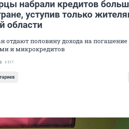
рцы набрали кредитов больш
тране, уступив только жител
й области
ан отдают половину дохода на погашение
ами и микрокредитов
3 517
тариев