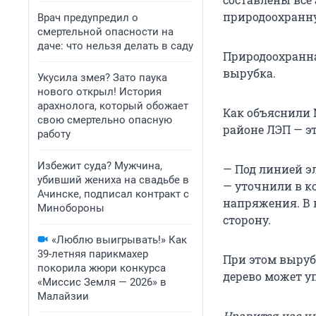
природоохранну
Врач предупредил о
смертельной опасности на
даче: что нельзя делать в саду
Природоохранна
вырубка.
Укусила змея? Зато паука
нового открыл! История
арахнолога, который обожает
Как объяснили 
свою смертельно опасную
районе ЛЭП — эт
работу
Избежит суда? Мужчина,
— Под линией э
убивший жениха на свадьбе в
— уточнили в к
Ачинске, подписал контракт с
напряжения. В 
Минобороны
сторону.
«Люблю выигрывать!» Как
39-летняя парикмахер
При этом вырубк
покорила жюри конкурса
дерево может уп
«Миссис Земля — 2026» в
Малайзии
Нравится нас ч