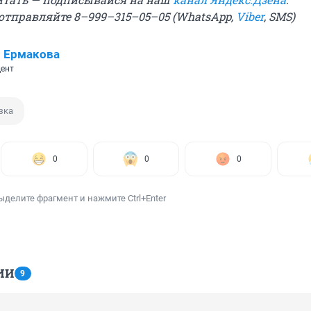
 отправляйте 8–999–315–05–05 (WhatsApp,
Viber
, SMS)
 Ермакова
ент
зка
0
0
0
ыделите фрагмент и нажмите Ctrl+Enter
ИИ
9