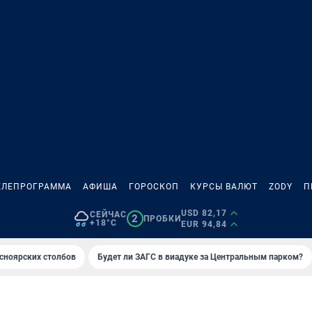
ЕЛЕПРОГРАММА
АФИША
ГОРОСКОП
КУРСЫ ВАЛЮТ
ZODY
П
USD 82,17
СЕЙЧАС
2
ПРОБКИ
+18°C
EUR 94,84
сноярских столбов
Будет ли ЗАГС в виадуке за Центральным парком?