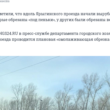
макова
етили, что вдоль Ярыгинского проезда начали выруб
рые обрезаны «под пеньки», у других были обрезаны в
NGS24.RU в пресс-службе департамента городского хоз
роезда проводится плановая «омолаживающая обрезка