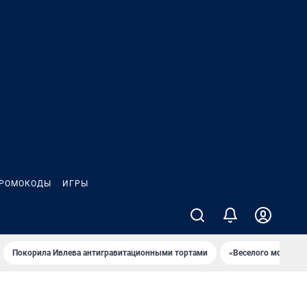
РОМОКОДЫ
ИГРЫ
Покорила Ивлева антигравитационными тортами
«Веселого молочни