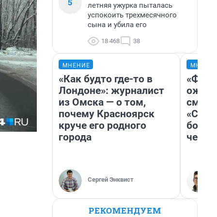
5
летняя ужурка пыталась
успокоить трехмесячного
сына и убила его
18 468
38
МНЕНИЕ
МНЕНИ
«Как будто где-то в
«Фина
Лондоне»: журналист
ожида
из Омска — о том,
смотр
почему Красноярск
«Стар
круче его родного
больш
города
честн
Сергей Энквист
РЕКОМЕНДУЕМ