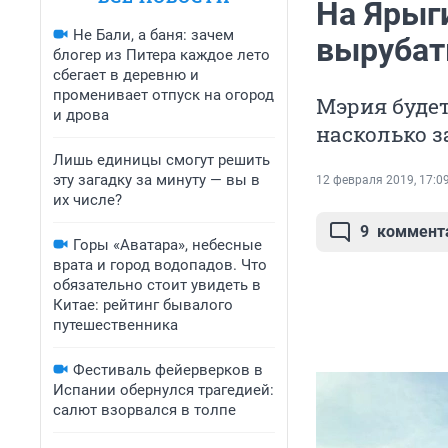
На Ярыг
Не Бали, а баня: зачем
вырубат
блогер из Питера каждое лето
сбегает в деревню и
променивает отпуск на огород
Мэрия будет
и дрова
насколько 
Лишь единицы смогут решить
эту загадку за минуту — вы в
12 февраля 2019, 17:0
их числе?
9
коммент
Горы «Аватара», небесные
врата и город водопадов. Что
обязательно стоит увидеть в
Китае: рейтинг бывалого
путешественника
Фестиваль фейерверков в
Испании обернулся трагедией:
салют взорвался в толпе