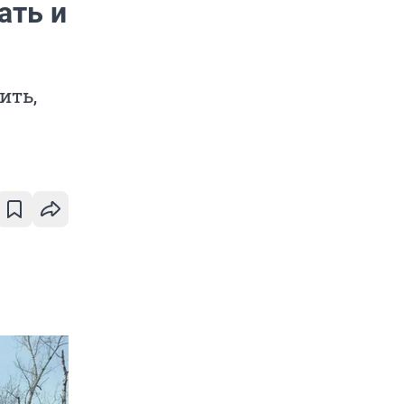
ать и
ить,