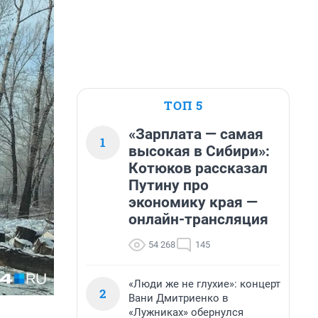
ТОП 5
«Зарплата — самая
1
высокая в Сибири»:
Котюков рассказал
Путину про
экономику края —
онлайн-трансляция
54 268
145
«Люди же не глухие»: концерт
2
Вани Дмитриенко в
«Лужниках» обернулся