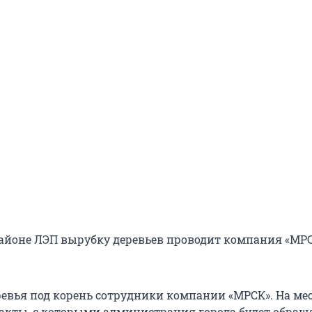
 районе ЛЭП вырубку деревьев проводит компания «МР
евья под корень сотрудники компании «МРСК». На ме
 акты, с которыми администрация города будет обращ