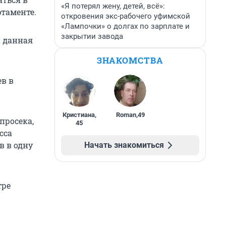
«Я потерял жену, детей, всё»:
таменте.
откровения экс-рабочего уфимской
«Лампочки» о долгах по зарплате и
закрытии завода
и данная
ЗНАКОМСТВА
в в
Кристиана
,
Roman
,
49
просека,
45
сса
в в одну
Начать знакомиться
тре