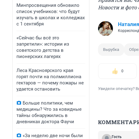
Минпросвещения обновило
Новости и фото
список учебников: что будут
изучать в школах и колледжах
с 1 сентября
Наталия
Корреспонд
«Сейчас бы всё это
запретили»: истории из
Вырубка
Обре
советского детства в
пионерских лагерях
Леса Красноярского края
0
горят почти на полмиллиона
гектаров — почему пожары не
удается остановить
Увидели опечатку? В
Больше политики, чем
медицины? Что за ковидные
тайны обнаружились в
КОММЕНТАР
дневниках доктора Фаучи
«За неделю две ночи были
Гость