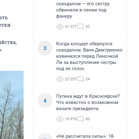
скандалом — его сестру
обвинили в пении под
фанеру
ать
етки.
31 377
52
яйства,
Когда концерт обернулся
3
»
скандалом. Ваня Дмитриенко
извинился перед Линочкой
Ли за выступление сестры
под ее голос
22 257
24
Путина ждут в Красноярске?
4
Что известно о возможном
визите президента
19 979
99
«Не рассчитала силы»: 18-