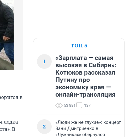
ТОП 5
«Зарплата — самая
1
высокая в Сибири»:
Котюков рассказал
Путину про
экономику края —
онлайн-трансляция
ворится в
53 881
137
я лодка
«Люди же не глухие»: концерт
2
Вани Дмитриенко в
та». В
«Лужниках» обернулся