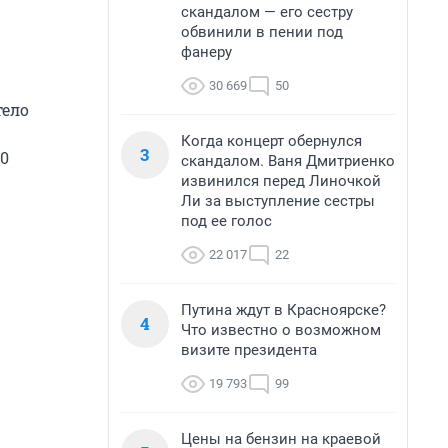
скандалом — его сестру
обвинили в пении под
фанеру
30 669
50
тело
Когда концерт обернулся
3
00
скандалом. Ваня Дмитриенко
извинился перед Линочкой
Ли за выступление сестры
под ее голос
22 017
22
Путина ждут в Красноярске?
4
Что известно о возможном
визите президента
19 793
99
Цены на бензин на краевой