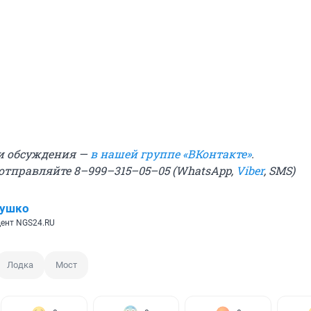
и обсуждения —
в нашей группе «ВКонтакте»
.
 отправляйте 8–999–315–05–05 (WhatsApp,
Viber
, SMS)
лушко
ент NGS24.RU
Лодка
Мост