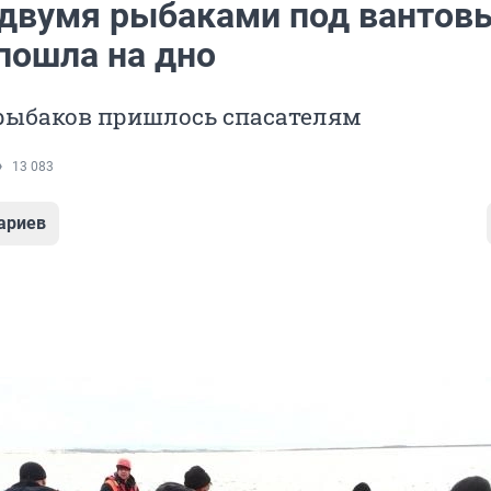
 двумя рыбаками под вантов
пошла на дно
рыбаков пришлось спасателям
13 083
ариев