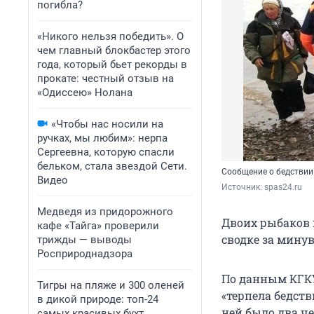
погибла?
«Никого нельзя победить». О
чем главный блокбастер этого
года, который бьет рекорды в
прокате: честный отзыв на
«Одиссею» Нолана
«Чтобы нас носили на
ручках, мы любим»: нерпа
Сергеевна, которую спасли
бельком, стала звездой Сети.
Сообщение о бедствии
Видео
Источник: 
spas24.ru
Медведя из придорожного
Двоих рыбаков 
кафе «Тайга» проверили
сводке за минув
трижды — выводы
Росприроднадзора
По данным КГКУ
Тигры на пляже и 300 оленей
«терпела бедств
в дикой природе: топ-24
ней было два ч
самых красивых бухт