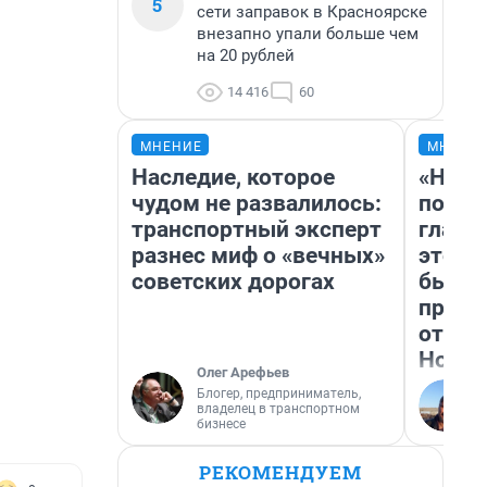
5
сети заправок в Красноярске
внезапно упали больше чем
на 20 рублей
14 416
60
МНЕНИЕ
МНЕНИ
Наследие, которое
«Нико
чудом не развалилось:
побед
транспортный эксперт
главн
разнес миф о «вечных»
этого
советских дорогах
бьет 
прока
отзыв
Нолан
Олег Арефьев
Блогер, предприниматель,
владелец в транспортном
бизнесе
РЕКОМЕНДУЕМ