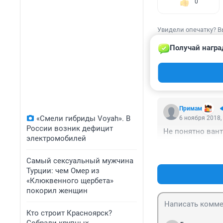
0
Увидели опечатку? В
Получай награ
КОММЕНТАР
Примам
«Смели гибриды Voyah». В
6 ноября 2018,
России возник дефицит
Не понятно ван
электромобилей
Самый сексуальный мужчина
Турции: чем Омер из
«Клюквенного щербета»
покорил женщин
Кто строит Красноярск?