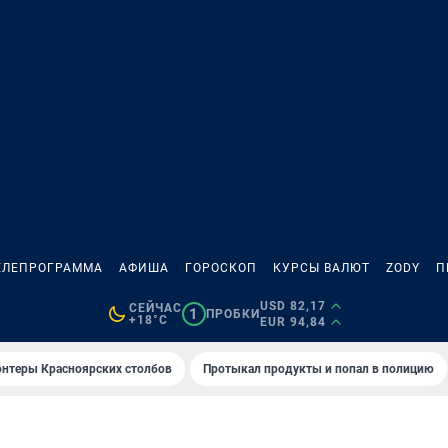
ЕЛЕПРОГРАММА
АФИША
ГОРОСКОП
КУРСЫ ВАЛЮТ
ZODY
П
USD 82,17
СЕЙЧАС
1
ПРОБКИ
+18°C
EUR 94,84
онтеры Красноярских столбов
Протыкал продукты и попал в полицию