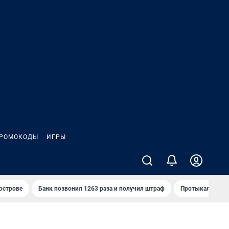
РОМОКОДЫ
ИГРЫ
 острове
Банк позвонил 1263 раза и получил штраф
Протыкал проду