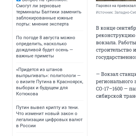
Смогут ли зерновые
Паровоз на привокзал
терминалы Балтики заменить
Источник: 
Западно-Си
заблокированные южные
порты: мнение эксперта
В конце сентябр
реконструкцию 
По погоде 8 августа можно
вокзала. Работы
определить, насколько
строительство 
дождливой будет осень —
важные приметы
государственно
«Придется из штанов
— Вокзал станц
выпрыгивать»: политологи —
регионального 
о визите Путина в Красноярск,
выборах и будущем для
СО-17–1600 — п
Котюкова
сибирской тран
Путин вывел крипту из тени.
Что изменит новый закон о
легализации цифровых валют
в России