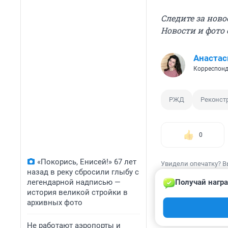
Следите за нов
Новости и фото
Анастас
Корреспонд
РЖД
Реконст
0
«Покорись, Енисей!» 67 лет
Увидели опечатку? В
назад в реку сбросили глыбу с
легендарной надписью —
Получай награ
история великой стройки в
архивных фото
КОММЕНТАР
Не работают аэропорты и