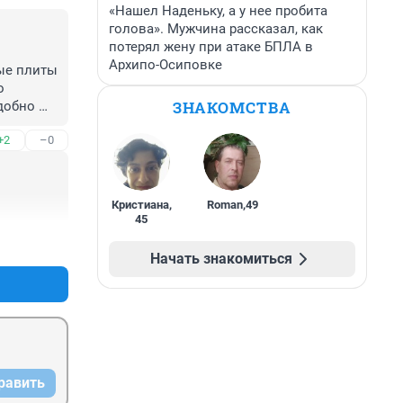
«Нашел Наденьку, а у нее пробита
голова». Мужчина рассказал, как
потерял жену при атаке БПЛА в
Архипо-Осиповке
ые плиты 
 
ЗНАКОМСТВА
добно 
+2
–0
Кристиана
,
Roman
,
49
45
+2
–0
Начать знакомиться
равить