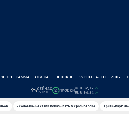
ЕЛЕПРОГРАММА
АФИША
ГОРОСКОП
КУРСЫ ВАЛЮТ
ZODY
П
USD 82,17
СЕЙЧАС
2
ПРОБКИ
+20°C
EUR 94,84
олбов
«Колобка» не стали показывать в Красноярске
Гриль-парк на