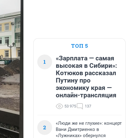
ТОП 5
«Зарплата — самая
1
высокая в Сибири»:
Котюков рассказал
Путину про
экономику края —
онлайн-трансляция
53 975
137
«Люди же не глухие»: концерт
2
Вани Дмитриенко в
«Лужниках» обернулся