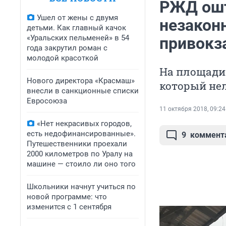
РЖД ошт
Ушел от жены с двумя
незакон
детьми. Как главный качок
«Уральских пельменей» в 54
привокз
года закрутил роман с
молодой красоткой
На площади
Нового директора «Красмаш»
который нел
внесли в санкционные списки
Евросоюза
11 октября 2018, 09:24
«Нет некрасивых городов,
есть недофинансированные».
9
коммент
Путешественники проехали
2000 километров по Уралу на
машине — стоило ли оно того
Школьники начнут учиться по
новой программе: что
изменится с 1 сентября