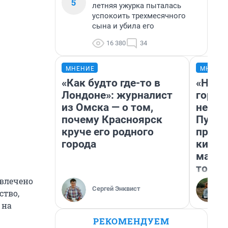
5
летняя ужурка пыталась
успокоить трехмесячного
сына и убила его
16 380
34
МНЕНИЕ
МНЕНИ
«Как будто где-то в
«Нет 
Лондоне»: журналист
городо
из Омска — о том,
недоф
почему Красноярск
Путеш
круче его родного
проех
города
килом
машин
того
влечено
Сергей Энквист
ство,
 на
РЕКОМЕНДУЕМ