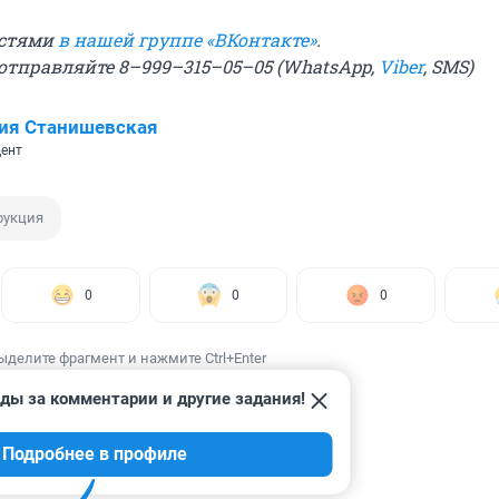
остями
в нашей группе «ВКонтакте»
.
 отправляйте 8–999–315–05–05 (WhatsApp,
Viber
, SMS)
ия Станишевская
ент
рукция
0
0
0
ыделите фрагмент и нажмите Ctrl+Enter
ды за комментарии и другие задания!
Подробнее в профиле
ИИ
9