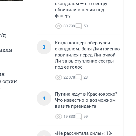
скандалом — его сестру
обвинили в пении под
фанеру
30 799
50
ж/д
Когда концерт обернулся
3
скандалом. Ваня Дмитриенко
ением
извинился перед Линочкой
Ли за выступление сестры
под ее голос
ия
22 078
23
з серии
-
Путина ждут в Красноярске?
4
Что известно о возможном
визите президента
19 833
99
«Не рассчитала силы»: 18-