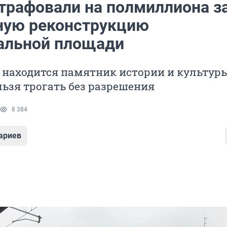
рафовали на полмиллиона з
ную реконструкцию
альной площади
 находится памятник истории и культуры
ьзя трогать без разрешения
8 384
ариев