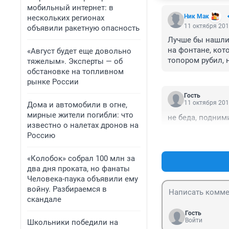
мобильный интернет: в
Ник Мак
нескольких регионах
11 октября 201
объявили ракетную опасность
Лучше бы нашли 
на фонтане, кот
«Август будет еще довольно
топором рубил, 
тяжелым». Эксперты — об
будет, что я прям
обстановке на топливном
рынке России
Гость
11 октября 201
Дома и автомобили в огне,
мирные жители погибли: что
не беда, подними
известно о налетах дронов на
Россию
«Колобок» собрал 100 млн за
два дня проката, но фанаты
Человека-паука объявили ему
войну. Разбираемся в
скандале
Гость
Войти
Школьники победили на