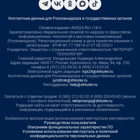
Контактные данные для Роскомнадзора и государственных органов
Сетевое издание «NGS24.RU» (18+)
Зарегистрировано Федеральной службой по надзору в сфере связи,
информационных технологий и массовых коммуникаций
(Роскомнадзор). Регистрационный номер и дата принятия решения о
регистрации - ЭЛ № ФС 77-78818 от 07.08.2020 г.
Учредитель: Общество с ограниченной ответственностью "ИНТЕРНЕТ
ТЕХНОЛОГИИ"
Главный редактор: Кондрашова Надежда Александровна
Адрес редакции: 660017, Россия, Красноярск, пр. Мира, 94, оф. 230,
телефон 8 (391) 252-99-53, 8 (999) 315-05-05
Электронный адрес редакции:
ngs24@shkulev.ru
Контактные данные для Роскомнадзора и государственных органов:
juristnsk@shkulev.ru
Техподдержка:
help@shkulev.ru
Связаться с отделом продаж: 8 (383) 212-52-52, 8 (800) 200-03-83 (звонок
с сотового бесплатный),
reklamangs@shkulev.ru
Редакция сайта не несет ответственности за достоверность
информации, содержащейся в рекламных объявлениях.
Особенности эксплуатации (использования) веб-портала регулируются:
Руководством пользователя
Описанием функциональных характеристик ПО
Условиями использования веб-портала и политикой
конфиденциальности персональных данных