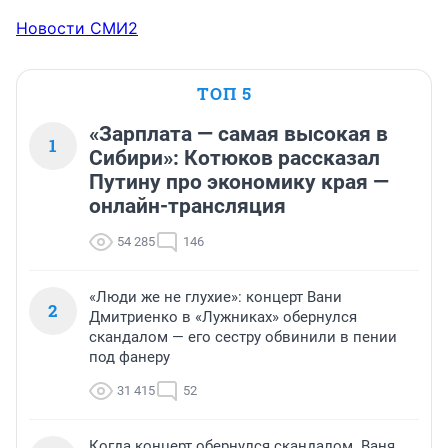
Новости СМИ2
ТОП 5
«Зарплата — самая высокая в
1
Сибири»: Котюков рассказал
Путину про экономику края —
онлайн-трансляция
54 285
146
«Люди же не глухие»: концерт Вани
2
Дмитриенко в «Лужниках» обернулся
скандалом — его сестру обвинили в пении
под фанеру
31 415
52
Когда концерт обернулся скандалом. Ваня