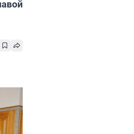
лавой