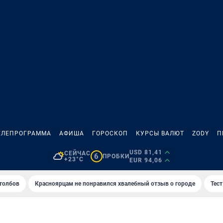
ЕЛЕПРОГРАММА
АФИША
ГОРОСКОП
КУРСЫ ВАЛЮТ
ZODY
П
USD 81,41
СЕЙЧАС
6
ПРОБКИ
+23°C
EUR 94,06
толбов
Красноярцам не понравился хвалебный отзыв о городе
Тес