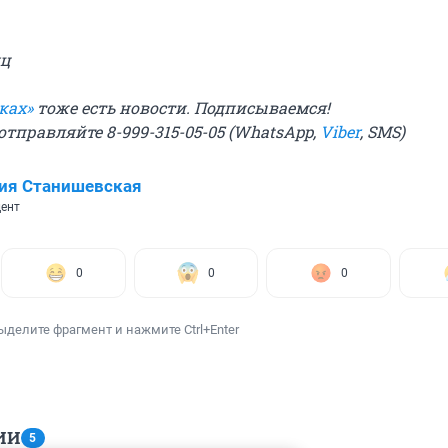
нц
ках»
тоже есть новости. Подписываемся!
отправляйте 8-999-315-05-05 (WhatsApp,
Viber
, SMS)
ия Станишевская
ент
0
0
0
ыделите фрагмент и нажмите Ctrl+Enter
ИИ
5