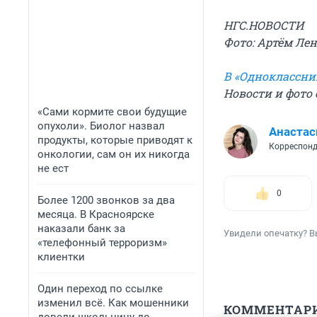
НГС.НОВОСТИ
Фото: Артём Ле
В «Одноклассни
Новости и фото 
«Сами кормите свои будущие
опухоли». Биолог назвал
Анастас
продукты, которые приводят к
Корреспонд
онкологии, сам он их никогда
не ест
0
Более 1200 звонков за два
месяца. В Красноярске
наказали банк за
Увидели опечатку? В
«телефонный терроризм»
клиентки
Один переход по ссылке
изменил всё. Как мошенники
КОММЕНТАР