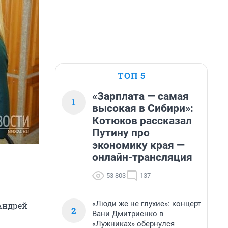
ТОП 5
«Зарплата — самая
1
высокая в Сибири»:
Котюков рассказал
Путину про
экономику края —
онлайн-трансляция
53 803
137
«Люди же не глухие»: концерт
 Андрей
2
Вани Дмитриенко в
«Лужниках» обернулся