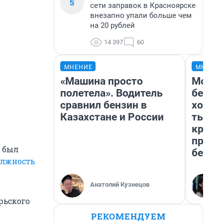
5
сети заправок в Красноярске
внезапно упали больше чем
на 20 рублей
14 397
60
МНЕНИЕ
МНЕНИ
«Машина просто
Мой б
полетела». Водитель
береж
сравнил бензин в
хотел
Казахстане и России
тысяч
креди
приех
н был
безоп
олжность
Анатолий Кузнецов
рьского
РЕКОМЕНДУЕМ