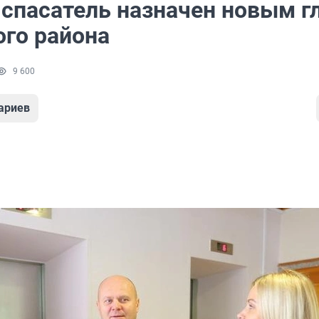
спасатель назначен новым г
ого района
9 600
ариев