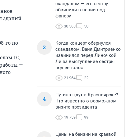
скандалом — его сестру
обвинили в пении под
енное
фанеру
я зданий
30 568
50
8-го по
Когда концерт обернулся
3
скандалом. Ваня Дмитриенко
извинился перед Линочкой
елам ГО,
Ли за выступление сестры
 работы —
под ее голос
ного
21 964
22
Путина ждут в Красноярске?
4
Что известно о возможном
визите президента
19 759
99
Цены на бензин на краевой