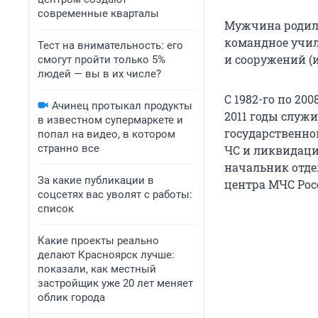
современные кварталы
Мужчина родилс
командное учил
Тест на внимательность: его
и сооружений (
смогут пройти только 5%
людей — вы в их числе?
С 1982-го по 20
Ачинец протыкал продукты
2011 годы служи
в известном супермаркете и
государственно
попал на видео, в котором
странно все
ЧС и ликвидаци
начальник отде
За какие публикации в
центра МЧС Рос
соцсетях вас уволят с работы:
список
Какие проекты реально
делают Красноярск лучше:
показали, как местный
застройщик уже 20 лет меняет
облик города