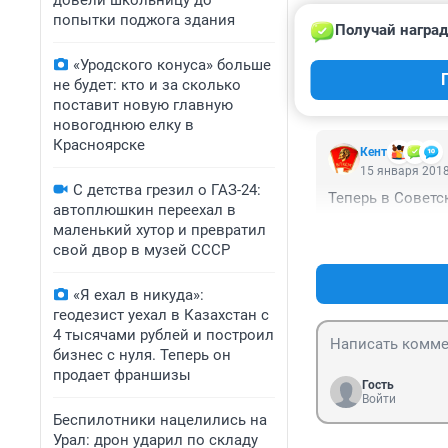
довели школьницу до
попытки поджога здания
Получай наград
Гость
16 января 2018
«Уродского конуса» больше
может улицу Вод
не будет: кто и за сколько
поставит новую главную
новогоднюю елку в
Красноярске
Кент
15 января 2018
С детства грезил о ГАЗ-24:
Теперь в Советс
автоплюшкин переехал в
маленький хутор и превратил
свой двор в музей СССР
«Я ехал в никуда»:
геодезист уехал в Казахстан с
4 тысячами рублей и построил
бизнес с нуля. Теперь он
продает франшизы
Гость
Войти
Беспилотники нацелились на
Урал: дрон ударил по складу