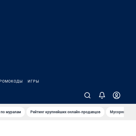
РОМОКОДЫ
ИГРЫ
т по мурaлaм
Рейтинг крупнейших онлайн-продавцов
Мусорный тех