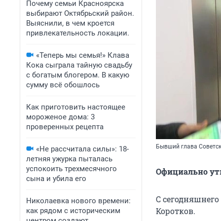
Почему семьи Красноярска
выбирают Октябрьский район.
Выяснили, в чем кроется
привлекательность локации.
«Теперь мы семья!» Клава
Кока сыграла тайную свадьбу
с богатым блогером. В какую
сумму всё обошлось
Как приготовить настоящее
мороженое дома: 3
проверенных рецепта
Бывший глава Советск
«Не рассчитала силы»: 18-
летняя ужурка пыталась
успокоить трехмесячного
Официально утв
сына и убила его
С сегодняшнего
Николаевка нового времени:
Коротков.
как рядом с историческим
центром создают