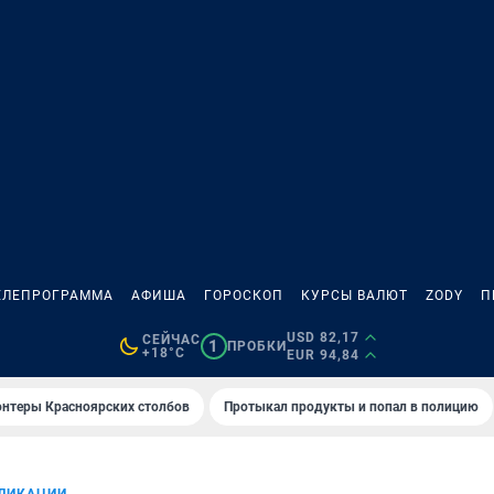
ЕЛЕПРОГРАММА
АФИША
ГОРОСКОП
КУРСЫ ВАЛЮТ
ZODY
П
USD 82,17
СЕЙЧАС
1
ПРОБКИ
+18°C
EUR 94,84
онтеры Красноярских столбов
Протыкал продукты и попал в полицию