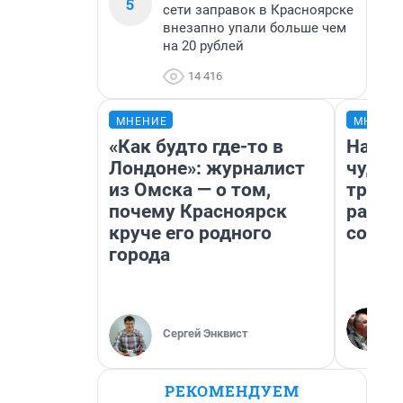
5
сети заправок в Красноярске
внезапно упали больше чем
на 20 рублей
14 416
МНЕНИЕ
МНЕНИ
«Как будто где-то в
Насле
Лондоне»: журналист
чудом
из Омска — о том,
транс
почему Красноярск
разне
круче его родного
совет
города
Сергей Энквист
РЕКОМЕНДУЕМ