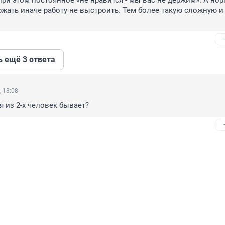
ри этом постоянное «не нравится - мы вас не держим». А нор
жать иначе работу не выстроить. Тем более такую сложную и 
ь ещё 3 ответа
, 18:08
я из 2-х человек бывает?