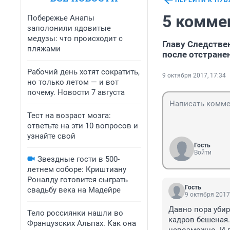
ПЕРЕЙТИ К ПУ
5 комме
Побережье Анапы
заполонили ядовитые
медузы: что происходит с
Главу Следстве
пляжами
после отстране
Рабочий день хотят сократить,
9 октября 2017, 17:34
но только летом — и вот
почему. Новости 7 августа
Тест на возраст мозга:
ответьте на эти 10 вопросов и
узнайте свой
Гость
Войти
Звездные гости в 500-
летнем соборе: Криштиану
Роналду готовится сыграть
Гость
свадьбу века на Мадейре
9 октября 2017
Давно пора убир
Тело россиянки нашли во
кадров бешеная. 
Французских Альпах. Как она