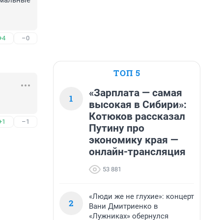
мальные 
+4
–0
ТОП 5
«Зарплата — самая
1
высокая в Сибири»:
Котюков рассказал
+1
–1
Путину про
экономику края —
онлайн-трансляция
53 881
«Люди же не глухие»: концерт
2
Вани Дмитриенко в
«Лужниках» обернулся