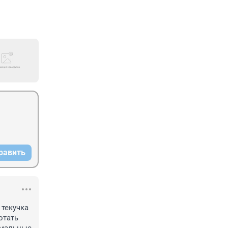
равить
текучка 
тать 