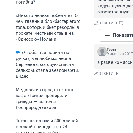
невозможно. И п
погибла?
кадры нужно дер
ответственную.
«Никого нельзя победить». О
чем главный блокбастер этого
ОТВЕТИТЬ
3
года, который бьет рекорды в
прокате: честный отзыв на
Показат
«Одиссею» Нолана
Гость
«Чтобы нас носили на
9 октября 2017
ручках, мы любим»: нерпа
а разве комисси
Сергеевна, которую спасли
бельком, стала звездой Сети.
ОТВЕТИТЬ
Видео
Медведя из придорожного
кафе «Тайга» проверили
трижды — выводы
Росприроднадзора
Тигры на пляже и 300 оленей
в дикой природе: топ-24
самых красивых бухт