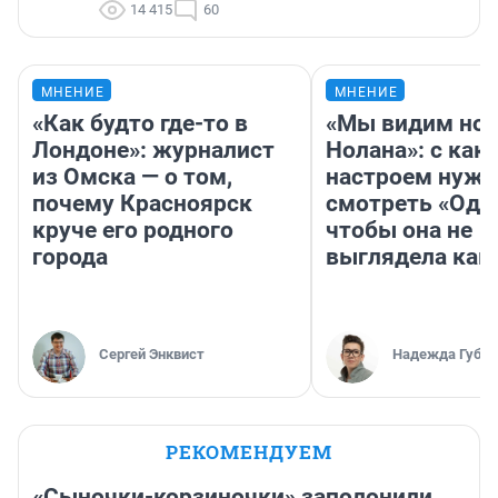
14 415
60
МНЕНИЕ
МНЕНИЕ
«Как будто где-то в
«Мы видим нов
Лондоне»: журналист
Нолана»: с как
из Омска — о том,
настроем нужн
почему Красноярск
смотреть «Оди
круче его родного
чтобы она не
города
выглядела как
Сергей Энквист
Надежда Губар
РЕКОМЕНДУЕМ
«Сыночки-корзиночки» заполонили