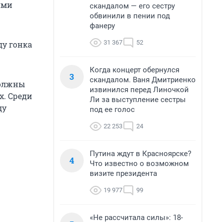
ями
скандалом — его сестру
обвинили в пении под
фанеру
31 367
52
ду гонка
Когда концерт обернулся
3
скандалом. Ваня Дмитриенко
должны
извинился перед Линочкой
х. Среди
Ли за выступление сестры
ду
под ее голос
22 253
24
Путина ждут в Красноярске?
4
Что известно о возможном
визите президента
19 977
99
«Не рассчитала силы»: 18-