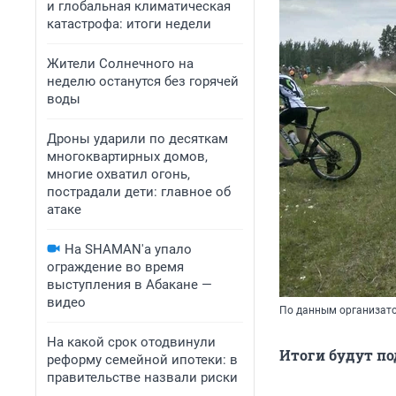
и глобальная климатическая
катастрофа: итоги недели
Жители Солнечного на
неделю останутся без горячей
воды
Дроны ударили по десяткам
многоквартирных домов,
многие охватил огонь,
пострадали дети: главное об
атаке
На SHAMAN'а упало
ограждение во время
выступления в Абакане —
видео
По данным организато
На какой срок отодвинули
Итоги будут по
реформу семейной ипотеки: в
правительстве назвали риски