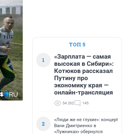
ТОП 5
«Зарплата — самая
1
высокая в Сибири»:
Котюков рассказал
Путину про
экономику края —
онлайн-трансляция
54 262
145
«Люди же не глухие»: концерт
2
Вани Дмитриенко в
«Лужниках» обернулся