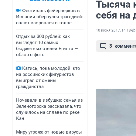
Тысяча 
Фестиваль фейерверков в
себя на
Испании обернулся трагедией:
салют взорвался в толпе
10 июня 2017, 14:18
Отдых за 300 рублей: как
выглядят 10 самых
3
коммент
бюджетных отелей Египта —
обзор с фото
Катись, пока молодой: кто
из российских фигуристов
выиграл от смены
гражданства
Ночевали в избушке: семья из
Зеленогорска рассказала, что
случилось на сплаве по реке
Кан
Миру угрожают новые вирусы