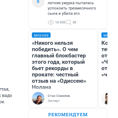
5
летняя ужурка пыталась
успокоить трехмесячного
сына и убила его
18 458
38
МНЕНИЕ
МНЕНИ
«Никого нельзя
Колоб
победить». О чем
тебя 
главный блокбастер
отлож
этого года, который
«Чело
бьет рекорды в
отзыв
прокате: честный
«чело
отзыв на «Одиссею»
Нолана
тая,
х надо
Стас Соколов
ое.
Эксперт
РЕКОМЕНДУЕМ