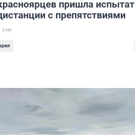
красноярцев пришла испытат
 дистанции с препятствиями
5 043
ария