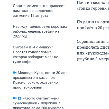
Почти тысяча г
Ловите момент: что принесет
«Гонка героев»,
вам полное солнечное
затмение 12 августа
По данным орган
Нас ждут целых семь коротких
пройдёт в 20 ре
рабочих недель: график на
2027 год
Соревнования ст
преодолеть дис
Сыграем в «Ромашку»?
Простая головоломка,
них: «рукоходы
которая взбодрит мозг не
(глубина 3 метр
хуже кофе
Медведя Кузю, почти 30 лет
прожившего в кафе под
Красноярском, экстренно
прооперировали
«Кто-то считает меня
сумасшедшей». Художница
приютила дома 200 жирафов