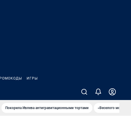
РОМОКОДЫ
ИГРЫ
Покорила Ивлева антигравитационными тортами
«Веселого молочни