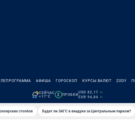
ЕЛЕПРОГРАММА
АФИША
ГОРОСКОП
КУРСЫ ВАЛЮТ
ZODY
П
USD 82,17
СЕЙЧАС
2
ПРОБКИ
+17°C
EUR 94,84
сноярских столбов
Будет ли ЗАГС в виадуке за Центральным парком?