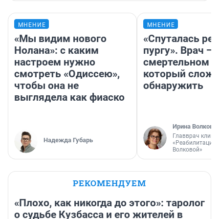
МНЕНИЕ
МНЕНИЕ
«Мы видим нового
«Спуталась реч
Нолана»: с каким
пургу». Врач — 
настроем нужно
смертельном д
смотреть «Одиссею»,
который слож
чтобы она не
обнаружить
выглядела как фиаско
Ирина Волкова
Главврач клини
Надежда Губарь
«Реабилитация 
Волковой»
РЕКОМЕНДУЕМ
«Плохо, как никогда до этого»: таролог
о судьбе Кузбасса и его жителей в