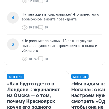
22 160
23
Путина ждут в Красноярске? Что известно о
4
возможном визите президента
19 919
99
«Не рассчитала силы»: 18-летняя ужурка
5
пыталась успокоить трехмесячного сына и
убила его
18 297
38
МНЕНИЕ
МНЕНИЕ
«Как будто где-то в
«Мы видим нов
Лондоне»: журналист
Нолана»: с как
из Омска — о том,
настроем нужн
почему Красноярск
смотреть «Оди
круче его родного
чтобы она не