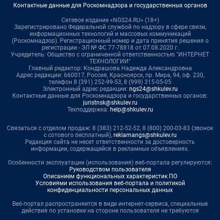
Контактные данные для Роскомнадзора и государственных органов
Сетевое издание «NGS24.RU» (18+)
Зарегистрировано Федеральной службой по надзору в сфере связи,
информационных технологий и массовых коммуникаций
(Роскомнадзор). Регистрационный номер и дата принятия решения о
регистрации - ЭЛ № ФС 77-78818 от 07.08.2020 г.
Учредитель: Общество с ограниченной ответственностью "ИНТЕРНЕТ
ТЕХНОЛОГИИ"
Главный редактор: Кондрашова Надежда Александровна
Адрес редакции: 660017, Россия, Красноярск, пр. Мира, 94, оф. 230,
телефон 8 (391) 252-99-53, 8 (999) 315-05-05
Электронный адрес редакции:
ngs24@shkulev.ru
Контактные данные для Роскомнадзора и государственных органов:
juristnsk@shkulev.ru
Техподдержка:
help@shkulev.ru
Связаться с отделом продаж: 8 (383) 212-52-52, 8 (800) 200-03-83 (звонок
с сотового бесплатный),
reklamangs@shkulev.ru
Редакция сайта не несет ответственности за достоверность
информации, содержащейся в рекламных объявлениях.
Особенности эксплуатации (использования) веб-портала регулируются:
Руководством пользователя
Описанием функциональных характеристик ПО
Условиями использования веб-портала и политикой
конфиденциальности персональных данных
Веб-портал распространяется в виде интернет-сервиса, специальные
действия по установке на стороне пользователя не требуются