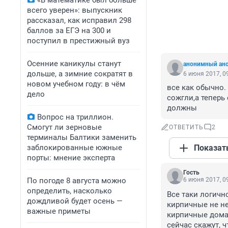
«В математике был больше
всего уверен»: выпускник
рассказал, как исправил 298
баллов за ЕГЭ на 300 и
поступил в престижный вуз
Осенние каникулы станут
анонимный ан
дольше, а зимние сократят в
6 июня 2017, 0
новом учебном году: в чём
все как обычно.
дело
сожгли,а теперь 
должны
Вопрос на триллион.
Смогут ли зерновые
ОТВЕТИТЬ
2
терминалы Балтики заменить
заблокированные южные
Показат
порты: мнение эксперта
Гость
По погоде 8 августа можно
6 июня 2017, 0
определить, насколько
Все таки логичн
дождливой будет осень —
кирпичные не не
важные приметы
кирпичные дома,
сейчас скажут, 