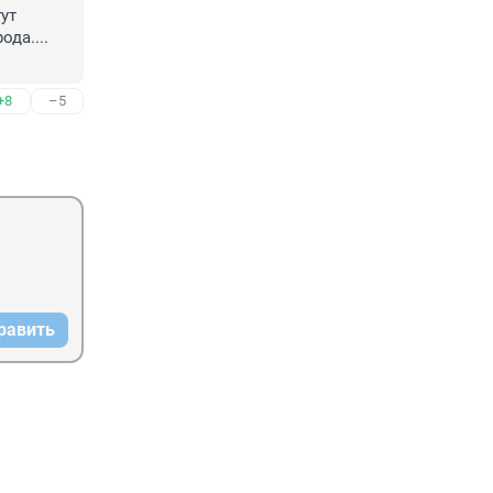
т 
а.... 
+8
–5
равить