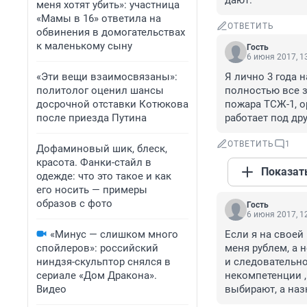
дают.
меня хотят убить»: участница
«Мамы в 16» ответила на
ОТВЕТИТЬ
обвинения в домогательствах
к маленькому сыну
Гость
6 июня 2017, 1
«Эти вещи взаимосвязаны»:
Я лично 3 года н
политолог оценил шансы
полностью все з
досрочной отставки Котюкова
пожара ТСЖ-1, о
после приезда Путина
работает под др
ОТВЕТИТЬ
1
Дофаминовый шик, блеск,
красота. Фанки-стайл в
Показат
одежде: что это такое и как
его носить — примеры
образов с фото
Гость
6 июня 2017, 1
«Минус — слишком много
Если я на своей
спойлеров»: российский
меня рублем, а 
ниндзя-скульптор снялся в
и следовательно
сериале «Дом Дракона».
некомпетенции , 
Видео
выбирают, а назн