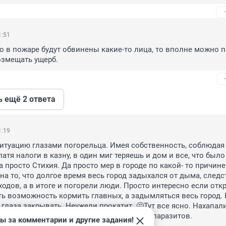
1:51
 в пожаре будут обвинены какие-то лица, то вполне можно п
возмещать ущерб.
ь ещё 2 ответа
1:19
итуацию глазами погорельца. Имея собственность, соблюдая 
атя налоги в казну, в один миг теряешь и дом и все, что было 
 просто Стихия. Да просто мер в городе по какой- то причине 
на то, что долгое время весь город задыхался от дыма, следс
ходов, а в итоге и погорели люди. Просто интересно если откр
ть возможность кормить главных, а задымляться весь город. Н
 глаза закрывать. Неужели прокатит. 🤔Тут все ясно. Нахапали
у надо чистку в рядах делать.вычесывать паразитов.
ы за комментарии и другие задания!