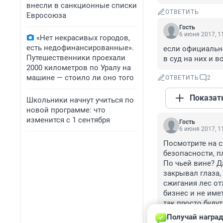
внесли в санкционные списки
ОТВЕТИТЬ
Евросоюза
Гость
6 июня 2017, 1
«Нет некрасивых городов,
есть недофинансированные».
если официально
Путешественники проехали
в суд на них и 
2000 километров по Уралу на
машине — стоило ли оно того
ОТВЕТИТЬ
2
Показат
Школьники начнут учиться по
новой программе: что
изменится с 1 сентября
Гость
6 июня 2017, 1
Посмотрите на с
безопасности, пл
По чьей вине? Да
закрывал глаза, 
сжигания лес от
бизнес и не име
так просто будут
страдают. Путин
Получай наград