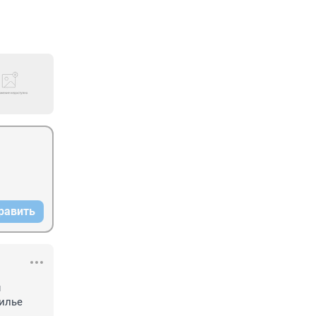
равить
 
илье 