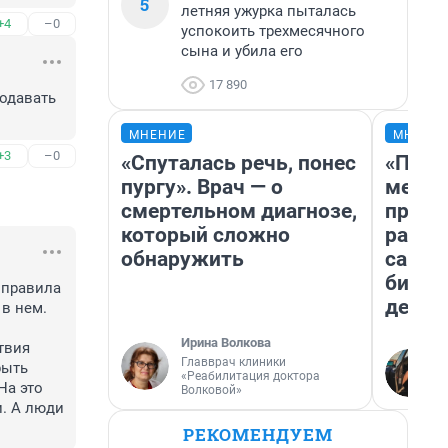
5
летняя ужурка пыталась
+4
–0
успокоить трехмесячного
сына и убила его
17 890
одавать 
МНЕНИЕ
МНЕНИ
+3
–0
«Спуталась речь, понес
«Поку
пургу». Врач — о
мешке
смертельном диагнозе,
предп
который сложно
расска
обнаружить
самом
бизне
правила 
дешев
в нем. 
Ирина Волкова
твия 
Главврач клиники
ыть 
«Реабилитация доктора
а это 
Волковой»
. А люди 
РЕКОМЕНДУЕМ