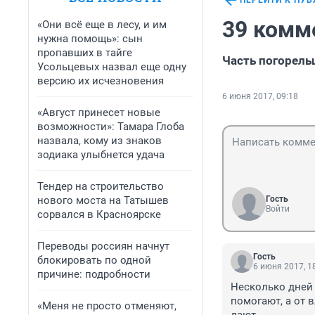
ПЕРЕЙТИ К ПУ
39 комм
«Они всё еще в лесу, и им
нужна помощь»: сын
пропавших в тайге
Часть погорель
Усольцевых назвал еще одну
версию их исчезновения
6 июня 2017, 09:18
«Август принесет новые
возможности»: Тамара Глоба
назвала, кому из знаков
зодиака улыбнется удача
Тендер на строительство
нового моста на Татышев
Гость
Войти
сорвался в Красноярске
Переводы россиян начнут
Гость
блокировать по одной
6 июня 2017, 1
причине: подробности
Несколько дней 
помогают, а от 
«Меня не просто отменяют,