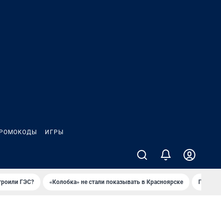
РОМОКОДЫ
ИГРЫ
троили ГЭС?
«Колобка» не стали показывать в Красноярске
Гриль-п