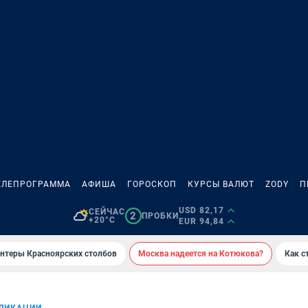
ЕЛЕПРОГРАММА
АФИША
ГОРОСКОП
КУРСЫ ВАЛЮТ
ZODY
П
USD 82,17
СЕЙЧАС
2
ПРОБКИ
+20°C
EUR 94,84
онтеры Красноярских столбов
Москва надеется на Котюкова?
Как с