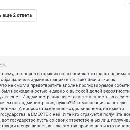
ь ещё 2 ответа
2:34
 тему, то вопрос о горящих на лесопилках отходах поднимался
 обращались в администрацию в т.ч. Так? Значит косяк 
что не смогли предотвратить вполне прогнозируемое событие
 был неожиданностью и давно с высокой долей вероятности,
ух клюнет. И администрация несет ответственность за отсутст
зачем она, администрация, нужна? И компенсация за потерю 
должна. А вопрос страхования - отдельная тема, не вместо 
государства, а ВМЕСТЕ с ней. И те кто страхуется получить до
А вот государство пусть со своих ответственных лиц, получив
трации и спрашивает, как же это так произошло и кто винова