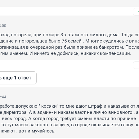
3:00
азад погорела, при пожаре 3 х этажного жилого дома. Тогда сг
дание и погорельцев было 75 семей . Многие судились с вин
рганизация в очередной раз была признана банкротом. После 
угим именем. И ничего не добились, никаких компенсаций.
ь ещё 1 ответ
2:44
 работе допускаю " косяки" то мне дают штраф и наказывают л
не директора. А в админ- и наказывают не лично виновного , а
 весь город. А когда город требует смены власти по причине 
то тут масса законов в защиту, в городе оказывается главу не
ачают , вот и мучайтесь.