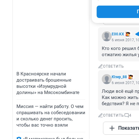
ОТВЕТИТЬ
4
Показат
E00.KX
6 июня 2017, 1
Кто кого решил 
отжатию жилья у
ОТВЕТИТЬ
В Красноярске начали
Юзер_88
достраивать брошенные
6 июня 2017, 1
высотки «Изумрудной
Люди всё ещё пр
долины» на Мясокомбинате
Как можно жить 
бедствия? Я не 
Миссия — найти работу. О чем
спрашивать на собеседовании
ОТВЕТИТЬ
4
и сколько денег просить,
чтобы вас точно взяли
Показат