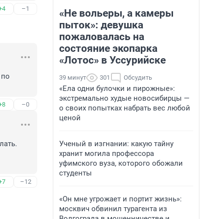
+4
–1
«Не вольеры, а камеры
пыток»: девушка
пожаловалась на
состояние экопарка
«Лотос» в Уссурийске
по 
39 минут
301
Обсудить
«Ела одни булочки и пирожные»:
экстремально худые новосибирцы —
+8
–0
о своих попытках набрать вес любой
ценой
Ученый в изгнании: какую тайну
ать. 
хранит могила профессора
уфимского вуза, которого обожали
студенты
+7
–12
«Он мне угрожает и портит жизнь»:
москвич обвинил турагента из
Волгограда в мошенничестве и