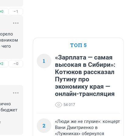
+0
–1
орело 
овником 
ТОП 5
чего 
«Зарплата — самая
1
высокая в Сибири»:
+2
–0
Котюков рассказал
Путину про
экономику края —
онлайн-трансляция
ично 
54 017
 бюджет 
«Люди же не глухие»: концерт
 
2
Вани Дмитриенко в
«Лужниках» обернулся