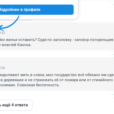
Подробнее в профиле
ь ещё 4 ответа
0:32
без жилья оставить? Судя по заголовку - заговор погорельцев 
 властей Канска.
0:26
одолжают жить в совке, мол государство всё обязано им сдел
в деревяшке и не страховать её от пожара или от стихийного 
понимаю. Совковая беспечность.
ь ещё 4 ответа