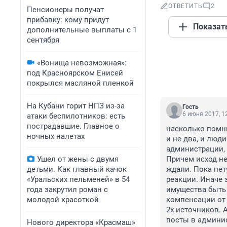
ОТВЕТИТЬ
2
Пенсионеры получат
прибавку: кому придут
Показат
дополнительные выплаты с 1
сентября
«Вонища невозможная»:
под Красноярском Енисей
покрылся масляной пленкой
На Кубани горит НПЗ из-за
Гость
6 июня 2017, 1
атаки беспилотников: есть
пострадавшие. Главное о
насколько помню
ночных налетах
и не два, и люди
администрации, 
Ушел от жены с двумя
Причем исход не
детьми. Как главный качок
ждали. Пока пет
«Уральских пельменей» в 54
реакции. Иначе 
года закрутил роман с
имущества быть 
молодой красоткой
компенсации от 
2х источников. 
посты в админис
Нового директора «Красмаш»