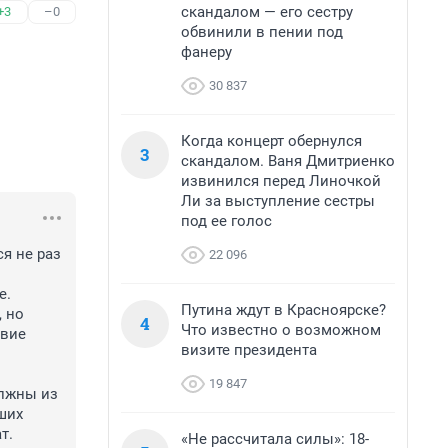
скандалом — его сестру
+3
–0
обвинили в пении под
фанеру
30 837
Когда концерт обернулся
3
скандалом. Ваня Дмитриенко
извинился перед Линочкой
Ли за выступление сестры
под ее голос
 не раз 
22 096
. 
Путина ждут в Красноярске?
 но 
4
Что известно о возможном
вие 
визите президента
19 847
лжны из 
ших 
т.
«Не рассчитала силы»: 18-