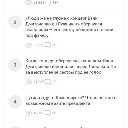
53 821
137
«Люди же не глухие»: концерт Вани
2
Дмитриенко в «Лужниках» обернулся
скандалом — его сестру обвинили в пении
под фанеру
30 593
50
Когда концерт обернулся скандалом. Ваня
3
Дмитриенко извинился перед Линочкой Ли
за выступление сестры под ее голос
21 985
22
Путина ждут в Красноярске? Что известно о
4
возможном визите президента
19 763
99