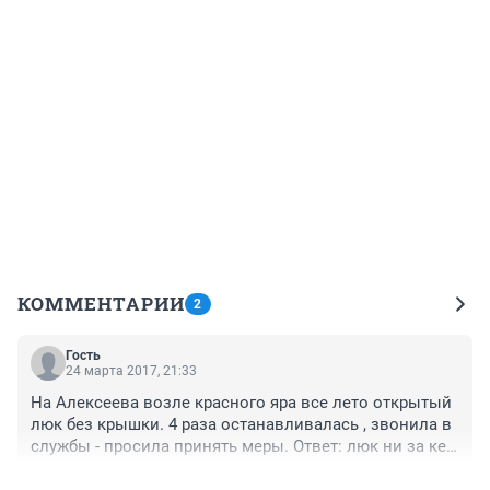
КОММЕНТАРИИ
2
Гость
24 марта 2017, 21:33
На Алексеева возле красного яра все лето открытый 
люк без крышки. 4 раза останавливалась , звонила в 
службы - просила принять меры. Ответ: люк ни за кем 
не числиться. Ни у кого на балансе его нет. Супер!!! 
+2
–0