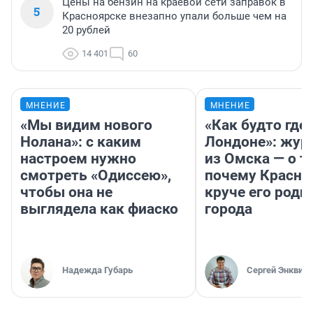
Цены на бензин на краевой сети заправок в
5
Красноярске внезапно упали больше чем на
20 рублей
14 401
60
МНЕНИЕ
МНЕНИЕ
«Мы видим нового
«Как будто где-
Нолана»: с каким
Лондоне»: жур
настроем нужно
из Омска — о т
смотреть «Одиссею»,
почему Красно
чтобы она не
круче его родн
выглядела как фиаско
города
Надежда Губарь
Сергей Энквист