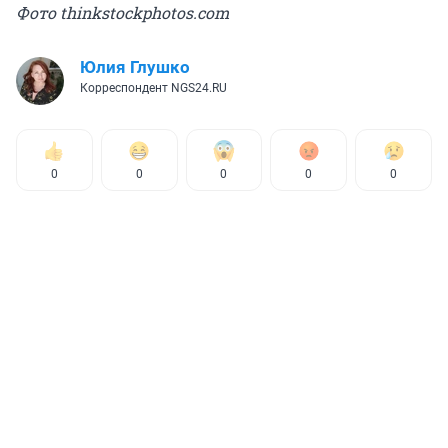
Фото thinkstockphotos.com
Юлия Глушко
Корреспондент NGS24.RU
0
0
0
0
0