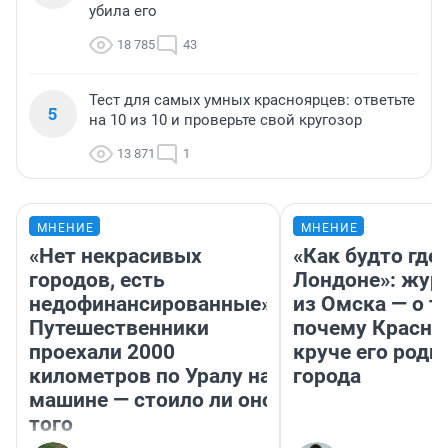
убила его
18 785
43
Тест для самых умных красноярцев: ответьте
5
на 10 из 10 и проверьте свой кругозор
13 871
1
МНЕНИЕ
МНЕНИЕ
«Нет некрасивых
«Как будто где-
городов, есть
Лондоне»: жур
недофинансированные».
из Омска — о т
Путешественники
почему Красно
проехали 2000
круче его родн
километров по Уралу на
города
машине — стоило ли оно
того