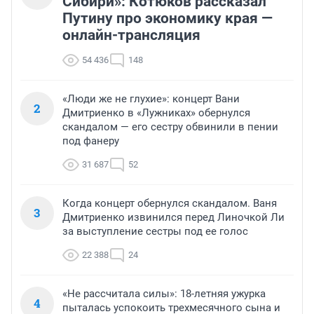
Сибири»: Котюков рассказал
Путину про экономику края —
онлайн-трансляция
54 436
148
«Люди же не глухие»: концерт Вани
2
Дмитриенко в «Лужниках» обернулся
скандалом — его сестру обвинили в пении
под фанеру
31 687
52
Когда концерт обернулся скандалом. Ваня
3
Дмитриенко извинился перед Линочкой Ли
за выступление сестры под ее голос
22 388
24
«Не рассчитала силы»: 18-летняя ужурка
4
пыталась успокоить трехмесячного сына и