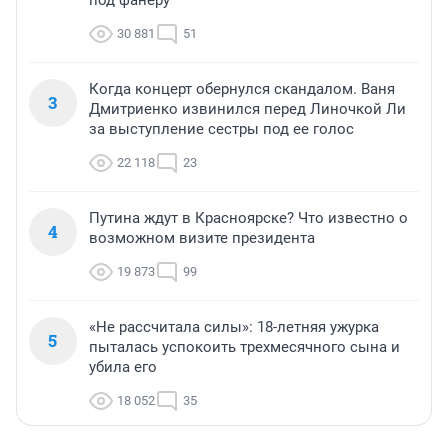
под фанеру
30 881
51
Когда концерт обернулся скандалом. Ваня
3
Дмитриенко извинился перед Линочкой Ли
за выступление сестры под ее голос
22 118
23
Путина ждут в Красноярске? Что известно о
4
возможном визите президента
19 873
99
«Не рассчитала силы»: 18-летняя ужурка
5
пыталась успокоить трехмесячного сына и
убила его
18 052
35