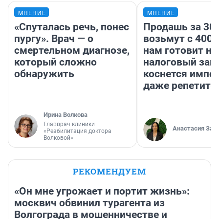
МНЕНИЕ
МНЕНИЕ
«Спуталась речь, понес
Продашь за 300
пургу». Врач — о
возьмут с 4000
смертельном диагнозе,
нам готовит н
который сложно
налоговый зако
обнаружить
коснется импор
даже репетито
Ирина Волкова
Главврач клиники
Анастасия Зав
«Реабилитация доктора
Волковой»
РЕКОМЕНДУЕМ
«Он мне угрожает и портит жизнь»:
москвич обвинил турагента из
Волгограда в мошенничестве и