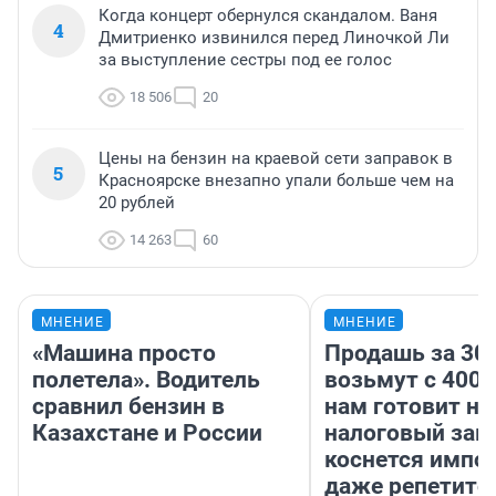
Когда концерт обернулся скандалом. Ваня
4
Дмитриенко извинился перед Линочкой Ли
за выступление сестры под ее голос
18 506
20
Цены на бензин на краевой сети заправок в
5
Красноярске внезапно упали больше чем на
20 рублей
14 263
60
МНЕНИЕ
МНЕНИЕ
«Машина просто
Продашь за 300
полетела». Водитель
возьмут с 4000
сравнил бензин в
нам готовит н
Казахстане и России
налоговый зако
коснется импор
даже репетито