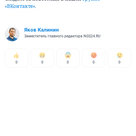
«ВКонтакте»
.
Яков Калинин
Заместитель главного редактора NGS24.RU
0
0
0
0
0