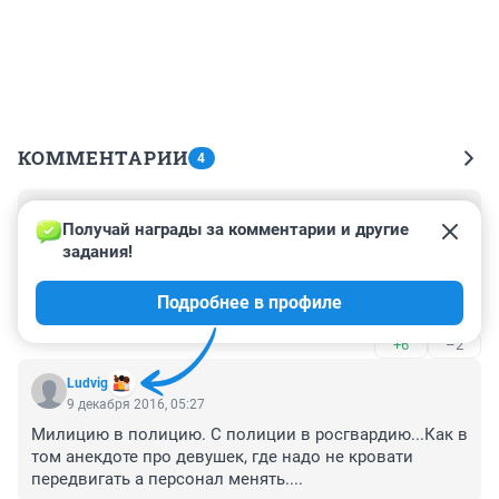
КОММЕНТАРИИ
4
Гость
9 декабря 2016, 09:22
Получай награды за комментарии и другие 
задания!
Оооо как много коментов! Даже диванные эксперты 
ничего не пишут в страхе, что за ними придут. Небось 
Подробнее в профиле
оглядываются сейчас по сторонам, заклеивают 
вебкамеру и достают батарею из сотового телефона 
+6
–2
перед тем как убрать его в алюминиевую кастрюлю.
Ludvig
9 декабря 2016, 05:27
Милицию в полицию. С полиции в росгвардию...Как в 
том анекдоте про девушек, где надо не кровати 
передвигать а персонал менять....