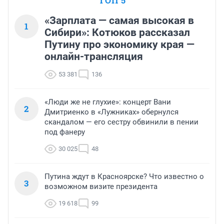
ТОП 5
«Зарплата — самая высокая в
1
Сибири»: Котюков рассказал
Путину про экономику края —
онлайн-трансляция
53 381
136
«Люди же не глухие»: концерт Вани
2
Дмитриенко в «Лужниках» обернулся
скандалом — его сестру обвинили в пении
под фанеру
30 025
48
Путина ждут в Красноярске? Что известно о
3
возможном визите президента
19 618
99