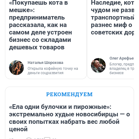
«Покупаешь кота в
Наследие, кото
мешке»:
чудом не разва
предприниматель
транспортный 
рассказала, как на
разнес миф о 
самом деле устроен
советских доро
бизнес со складами
дешевых товаров
Олег Арефьев
Наталья Шорохова
Блогер, предпри
Открыла кофейную точку на
владелец в тра
деньги соцразвития
бизнесе
РЕКОМЕНДУЕМ
«Ела одни булочки и пирожные»:
экстремально худые новосибирцы — о
своих попытках набрать вес любой
ценой