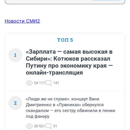
Новости СМИ2
ТОП 5
«Зарплата — самая высокая в
1
Сибири»: Котюков рассказал
Путину про экономику края —
онлайн-трансляция
54 117
141
«Люди же не глухие»: концерт Вани
2
Дмитриенко в «Лужниках» обернулся
скандалом — его сестру обвинили в пении
под фанеру
30 921
51