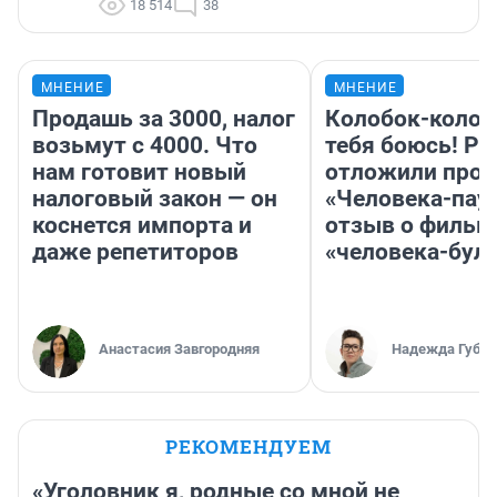
18 514
38
МНЕНИЕ
МНЕНИЕ
Продашь за 3000, налог
Колобок-колобо
возьмут с 4000. Что
тебя боюсь! Ра
нам готовит новый
отложили прок
налоговый закон — он
«Человека-пау
коснется импорта и
отзыв о фильм
даже репетиторов
«человека-бул
Анастасия Завгородняя
Надежда Губар
РЕКОМЕНДУЕМ
«Уголовник я, родные со мной не