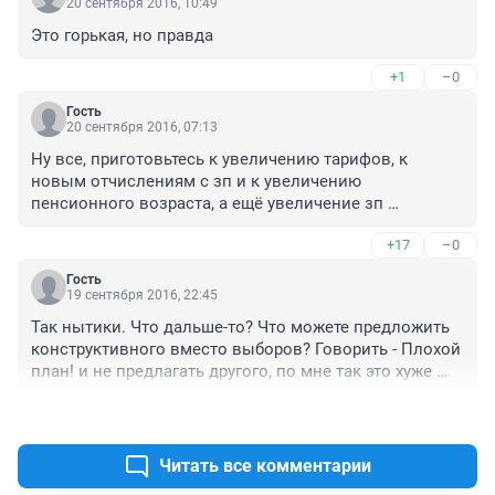
20 сентября 2016, 10:49
Это горькая, но правда
+1
–0
Гость
20 сентября 2016, 07:13
Ну все, приготовьтесь к увеличению тарифов, к 
новым отчислениям с зп и к увеличению 
пенсионного возраста, а ещё увеличение зп 
чиновников и цен на все, от сотовой связи до яиц в 
+17
–0
магазинах. Дорогих теперь будет ремонтировать не 
раз в год, а по два раза за лето.
Гость
19 сентября 2016, 22:45
Так нытики. Что дальше-то? Что можете предложить 
конструктивного вместо выборов? Говорить - Плохой 
план! и не предлагать другого, по мне так это хуже 
всего.
+5
–10
Читать все комментарии