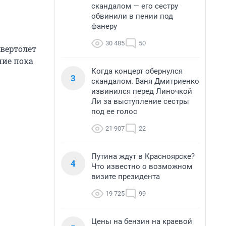
скандалом — его сестру
обвинили в пении под
фанеру
30 485
50
 вертолет
ние пока
Когда концерт обернулся
3
скандалом. Ваня Дмитриенко
извинился перед Линочкой
Ли за выступление сестры
под ее голос
21 907
22
Путина ждут в Красноярске?
4
Что известно о возможном
визите президента
19 725
99
Цены на бензин на краевой