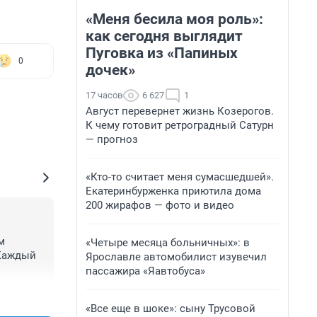
«Меня бесила моя роль»:
как сегодня выглядит
Пуговка из «Папиных
0
дочек»
17 часов
6 627
1
Август перевернет жизнь Козерогов.
К чему готовит ретроградный Сатурн
— прогноз
«Кто-то считает меня сумасшедшей».
Екатеринбурженка приютила дома
200 жирафов — фото и видео
 
«Четыре месяца больничных»: в
Каждый 
Ярославле автомобилист изувечил
пассажира «Яавтобуса»
+22
–2
«Все еще в шоке»: сыну Трусовой