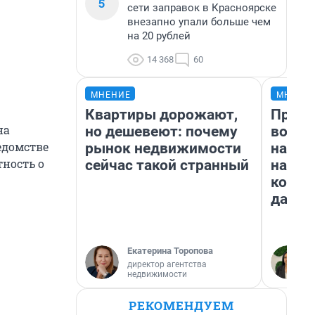
5
сети заправок в Красноярске
внезапно упали больше чем
на 20 рублей
14 368
60
МНЕНИЕ
МНЕНИ
Квартиры дорожают,
Прода
на
но дешевеют: почему
возьм
едомстве
рынок недвижимости
нам г
тность о
сейчас такой странный
налог
косне
даже 
Екатерина Торопова
директор агентства
недвижимости
РЕКОМЕНДУЕМ