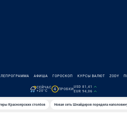
ЕЛЕПРОГРАММА
АФИША
ГОРОСКОП
КУРСЫ ВАЛЮТ
ZODY
П
USD 81,41
СЕЙЧАС
4
ПРОБКИ
+20°C
EUR 94,06
теры Красноярских столбов
Новая сеть Шнайдеров поредела наполовин