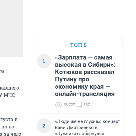
ТОП 5
«Зарплата — самая
1
высокая в Сибири»:
та
Котюков рассказал
Путину про
экономику края —
омавшего
онлайн-трансляция
ГУ МЧС
53 727
137
густа в
«Люди же не глухие»: концерт
2
 но во
Вани Дмитриенко в
-за чего
«Лужниках» обернулся