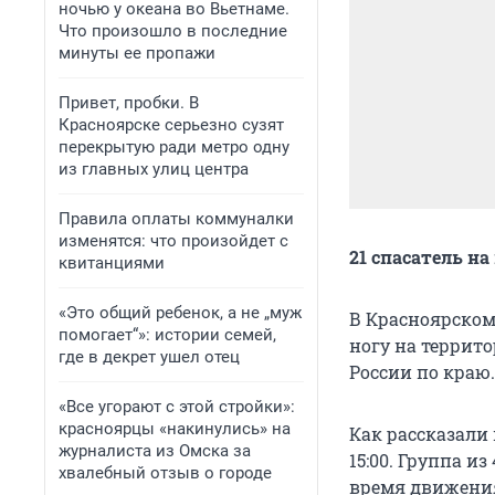
ночью у океана во Вьетнаме.
Что произошло в последние
минуты ее пропажи
Привет, пробки. В
Красноярске серьезно сузят
перекрытую ради метро одну
из главных улиц центра
Правила оплаты коммуналки
изменятся: что произойдет с
21 спасатель н
квитанциями
«Это общий ребенок, а не „муж
В Красноярском
помогает“»: истории семей,
ногу на террит
где в декрет ушел отец
России по краю.
«Все угорают с этой стройки»:
красноярцы «накинулись» на
Как рассказали 
журналиста из Омска за
15:00. Группа и
хвалебный отзыв о городе
время движения