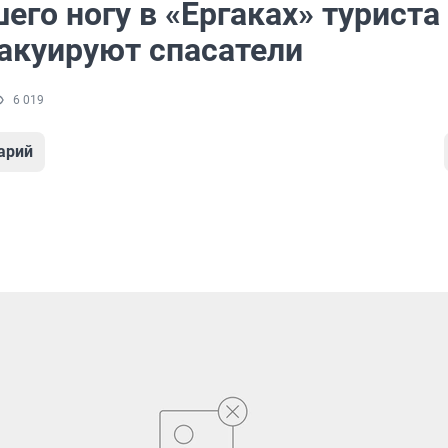
го ногу в «Ергаках» туриста
вакуируют спасатели
6 019
арий