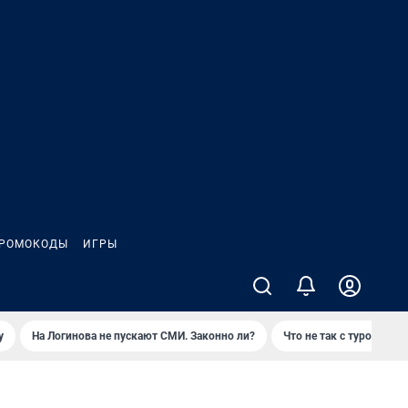
РОМОКОДЫ
ИГРЫ
у
На Логинова не пускают СМИ. Законно ли?
Что не так с туром на 