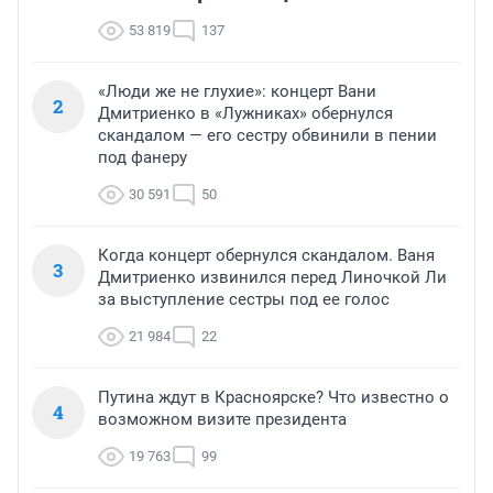
53 819
137
«Люди же не глухие»: концерт Вани
2
Дмитриенко в «Лужниках» обернулся
скандалом — его сестру обвинили в пении
под фанеру
30 591
50
Когда концерт обернулся скандалом. Ваня
3
Дмитриенко извинился перед Линочкой Ли
за выступление сестры под ее голос
21 984
22
Путина ждут в Красноярске? Что известно о
4
возможном визите президента
19 763
99