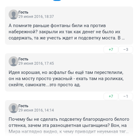
Гость
29 июня 2016, 18:37
А помните раньше фонтаны били на против 
набережной? закрыли их так как денег не было их 
содержать, та же учесть ждет и подсветку моста. В 
городе то не везде освещение есть. Идея хорошая но 
+7
–3
увы долго не протянет.
Гость
29 июня 2016, 17:45
Идея хорошая, но асфальт бы ещё там перестелили, 
он на мосту просто ужасный - ехать там на роликах, 
скейте, самокате...это просто ад.
+7
–1
Гость
29 июня 2016, 14:14
Почему бы не сделать подсветку благородного белого 
оттенка, зачем эта разноцветная цыганщина? Вон, на 
Мира наглядно видно, к чему приводит неуемная тяга 
к пестрым оттенкам. А в целом идея отличная