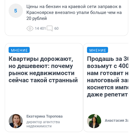
Цены на бензин на краевой сети заправок в
5
Красноярске внезапно упали больше чем на
20 рублей
14 401
60
МНЕНИЕ
МНЕНИЕ
Квартиры дорожают,
Продашь за 300
но дешевеют: почему
возьмут с 4000
рынок недвижимости
нам готовит н
сейчас такой странный
налоговый зако
коснется импор
даже репетито
Екатерина Торопова
Анастасия Зав
директор агентства
недвижимости