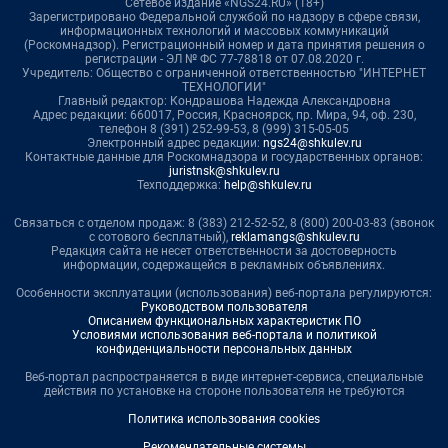
Сетевое издание «NGS24.RU» (18+)
Зарегистрировано Федеральной службой по надзору в сфере связи,
информационных технологий и массовых коммуникаций
(Роскомнадзор). Регистрационный номер и дата принятия решения о
регистрации - ЭЛ № ФС 77-78818 от 07.08.2020 г.
Учредитель: Общество с ограниченной ответственностью "ИНТЕРНЕТ
ТЕХНОЛОГИИ"
Главный редактор: Кондрашова Надежда Александровна
Адрес редакции: 660017, Россия, Красноярск, пр. Мира, 94, оф. 230,
телефон 8 (391) 252-99-53, 8 (999) 315-05-05
Электронный адрес редакции:
ngs24@shkulev.ru
Контактные данные для Роскомнадзора и государственных органов:
juristnsk@shkulev.ru
Техподдержка:
help@shkulev.ru
Связаться с отделом продаж: 8 (383) 212-52-52, 8 (800) 200-03-83 (звонок
с сотового бесплатный),
reklamangs@shkulev.ru
Редакция сайта не несет ответственности за достоверность
информации, содержащейся в рекламных объявлениях.
Особенности эксплуатации (использования) веб-портала регулируются:
Руководством пользователя
Описанием функциональных характеристик ПО
Условиями использования веб-портала и политикой
конфиденциальности персональных данных
Веб-портал распространяется в виде интернет-сервиса, специальные
действия по установке на стороне пользователя не требуются
Политика использования cookies
Рекомендательные системы