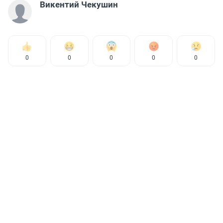
Викентий Чекушин
0
0
0
0
0