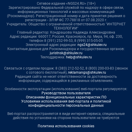
Сетевое издание «NGS24.RU» (18+)
Зарегистрировано Федеральной службой по надзору в сфере связи,
информационных технологий и массовых коммуникаций
(Роскомнадзор). Регистрационный номер и дата принятия решения о
регистрации - ЭЛ № ФС 77-78818 от 07.08.2020 г.
Учредитель: Общество с ограниченной ответственностью "ИНТЕРНЕТ
ТЕХНОЛОГИИ"
Главный редактор: Кондрашова Надежда Александровна
Адрес редакции: 660017, Россия, Красноярск, пр. Мира, 94, оф. 230,
телефон 8 (391) 252-99-53, 8 (999) 315-05-05
Электронный адрес редакции:
ngs24@shkulev.ru
Контактные данные для Роскомнадзора и государственных органов:
juristnsk@shkulev.ru
Техподдержка:
help@shkulev.ru
Связаться с отделом продаж: 8 (383) 212-52-52, 8 (800) 200-03-83 (звонок
с сотового бесплатный),
reklamangs@shkulev.ru
Редакция сайта не несет ответственности за достоверность
информации, содержащейся в рекламных объявлениях.
Особенности эксплуатации (использования) веб-портала регулируются:
Руководством пользователя
Описанием функциональных характеристик ПО
Условиями использования веб-портала и политикой
конфиденциальности персональных данных
Веб-портал распространяется в виде интернет-сервиса, специальные
действия по установке на стороне пользователя не требуются
Политика использования cookies