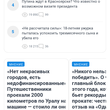
Путина ждут в Красноярске? Что известно о
4
возможном визите президента
19 890
99
«Не рассчитала силы»: 18-летняя ужурка
5
пыталась успокоить трехмесячного сына и
убила его
18 215
36
МНЕНИЕ
МНЕНИЕ
«Нет некрасивых
«Никого нельз
городов, есть
победить». О ч
недофинансированные».
главный блокб
Путешественники
этого года, ко
проехали 2000
бьет рекорды 
километров по Уралу на
прокате: честн
машине — стоило ли оно
отзыв на «Оди