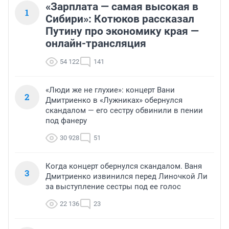
«Зарплата — самая высокая в
1
Сибири»: Котюков рассказал
Путину про экономику края —
онлайн-трансляция
54 122
141
«Люди же не глухие»: концерт Вани
2
Дмитриенко в «Лужниках» обернулся
скандалом — его сестру обвинили в пении
под фанеру
30 928
51
Когда концерт обернулся скандалом. Ваня
3
Дмитриенко извинился перед Линочкой Ли
за выступление сестры под ее голос
22 136
23