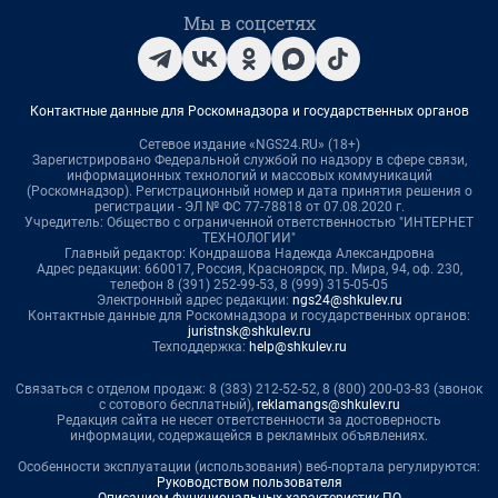
Мы в соцсетях
Контактные данные для Роскомнадзора и государственных органов
Сетевое издание «NGS24.RU» (18+)
Зарегистрировано Федеральной службой по надзору в сфере связи,
информационных технологий и массовых коммуникаций
(Роскомнадзор). Регистрационный номер и дата принятия решения о
регистрации - ЭЛ № ФС 77-78818 от 07.08.2020 г.
Учредитель: Общество с ограниченной ответственностью "ИНТЕРНЕТ
ТЕХНОЛОГИИ"
Главный редактор: Кондрашова Надежда Александровна
Адрес редакции: 660017, Россия, Красноярск, пр. Мира, 94, оф. 230,
телефон 8 (391) 252-99-53, 8 (999) 315-05-05
Электронный адрес редакции:
ngs24@shkulev.ru
Контактные данные для Роскомнадзора и государственных органов:
juristnsk@shkulev.ru
Техподдержка:
help@shkulev.ru
Связаться с отделом продаж: 8 (383) 212-52-52, 8 (800) 200-03-83 (звонок
с сотового бесплатный),
reklamangs@shkulev.ru
Редакция сайта не несет ответственности за достоверность
информации, содержащейся в рекламных объявлениях.
Особенности эксплуатации (использования) веб-портала регулируются:
Руководством пользователя
Описанием функциональных характеристик ПО