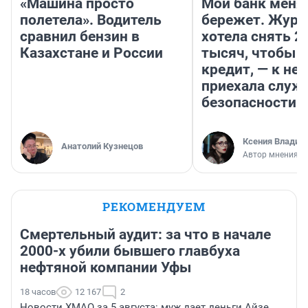
«Машина просто
Мой банк меня
полетела». Водитель
бережет. Журн
сравнил бензин в
хотела снять 2
Казахстане и России
тысяч, чтобы п
кредит, — к не
приехала служ
безопасности
Ксения Владим
Анатолий Кузнецов
Автор мнения
РЕКОМЕНДУЕМ
Смертельный аудит: за что в начале
2000-х убили бывшего главбуха
нефтяной компании Уфы
18 часов
12 167
2
Новости ХМАО за 5 августа: муж дает деньги Айзе,