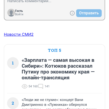
неадекватный.В квартире двери пробиты,входную 
дверь пришлось менять.Разбил три 
телевизора,микроволновку,два 
Гость
Отправить
Войти
ноутбука,дисплей,хороший новый фотоаппарат,а про 
телефоны и говорить нечего-со счету сбилась.Дочь на 
алименты подала,вот он и бесится.
Новости СМИ2
ТОП 5
«Зарплата — самая высокая в
1
Сибири»: Котюков рассказал
Путину про экономику края —
онлайн-трансляция
54 160
141
«Люди же не глухие»: концерт Вани
2
Дмитриенко в «Лужниках» обернулся