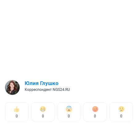
Юлия Глушко
Корреспондент NGS24.RU
0
0
0
0
0