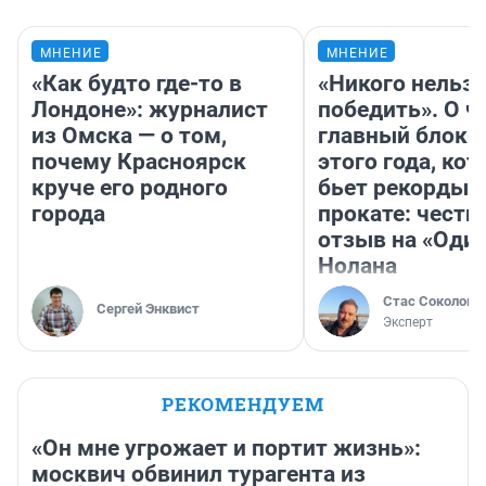
МНЕНИЕ
МНЕНИЕ
«Как будто где-то в
«Никого нельз
Лондоне»: журналист
победить». О ч
из Омска — о том,
главный блокб
почему Красноярск
этого года, ко
круче его родного
бьет рекорды 
города
прокате: честн
отзыв на «Оди
Нолана
Стас Соколов
Сергей Энквист
Эксперт
РЕКОМЕНДУЕМ
«Он мне угрожает и портит жизнь»:
москвич обвинил турагента из