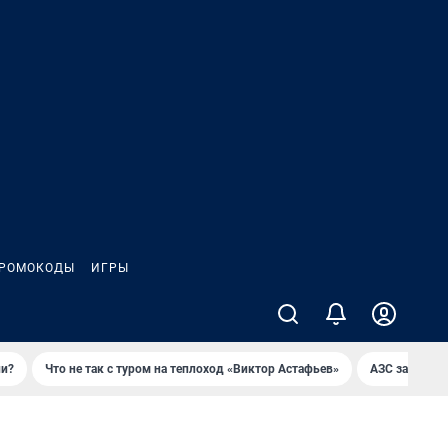
РОМОКОДЫ
ИГРЫ
ли?
Что не так с туром на теплоход «Виктор Астафьев»
AЗС закупае