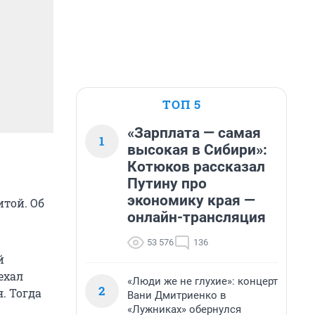
ТОП 5
«Зарплата — самая
1
высокая в Сибири»:
Котюков рассказал
Путину про
экономику края —
итой. Об
онлайн-трансляция
53 576
136
й
ехал
«Люди же не глухие»: концерт
2
. Тогда
Вани Дмитриенко в
«Лужниках» обернулся