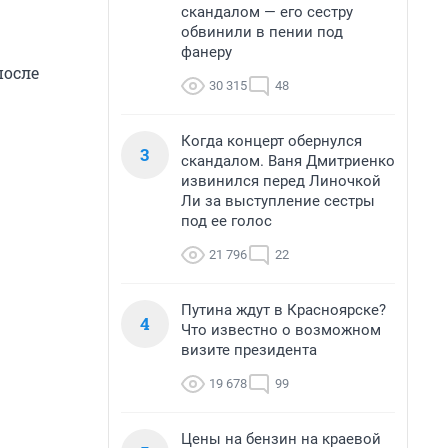
скандалом — его сестру
обвинили в пении под
фанеру
после
30 315
48
Когда концерт обернулся
3
скандалом. Ваня Дмитриенко
извинился перед Линочкой
Ли за выступление сестры
под ее голос
21 796
22
Путина ждут в Красноярске?
4
Что известно о возможном
визите президента
19 678
99
Цены на бензин на краевой