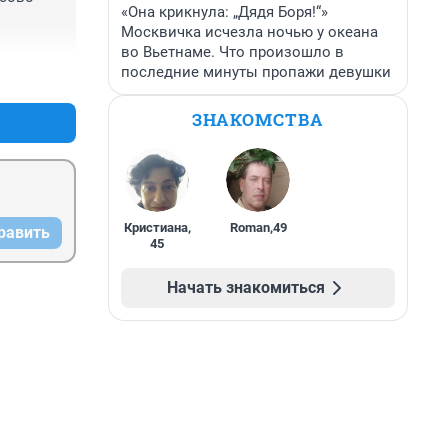
«Она крикнула: „Дядя Боря!“»
Москвичка исчезла ночью у океана
во Вьетнаме. Что произошло в
последние минуты пропажи девушки
+12
–24
ы тут 
 места, 
ЗНАКОМСТВА
з, 
кому то, 
Кристиана
,
Roman
,
49
равить
45
Начать знакомиться