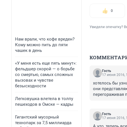
0
Увидели опечатку? В
Нам врали, что кофе вреден?
Кому можно пить до пяти
чашек в день
КОММЕНТАР
«У меня есть еще пять минут»:
фельдшер скорой — о борьбе
Гость
со смертью, самых сложных
17 июня 2016, 
вызовах и чувстве
хотелось бы узна
безысходности
они представляю
перегораживая п
Легковушка влетела в толпу
чтоб не мешать 
пешеходов в Омске — кадры
Гость
Гигантский мусорный
17 июня 2016, 
технопарк за 7,5 миллиарда
А что, теперь вс