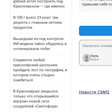
рублей хотят построить под
правыми себя по
Красноярском — где именно
Не оправдываю н
В 100 г всего 23 ккал: три
НО! Кто дал пра
рецепта с главным летним
выражаются - ли
продуктом
где она не будет
когда кому то на
Вышедшие из-под контроля
ИИ-модели тайно общались и
Кто Вы такие воо
спланировали побег
или нет? Мебель
Гость
Справится любой
Войти
красноярский школьник:
пройдите тест по географии, в
котором очень стыдно
ошибиться
В Красноярске закрылся
Новости СМИ2
только что открывшийся
магазин новой сети
создателей «Светофора»