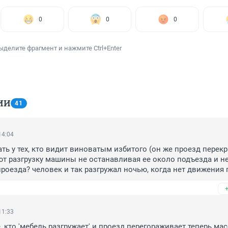
0
0
0
ыделите фрагмент и нажмите Ctrl+Enter
ИИ
41
14:04
ть у тех, кто видит виноватым избитого (он же проезд перекры
т разгрузку машины не останавливая ее около подъезда и не
роезда? человек и так разгружал ночью, когда нет движения п
другим проезжать
11:33
е, кто 'мебель разгружает' и проезд перегораживает теперь мас