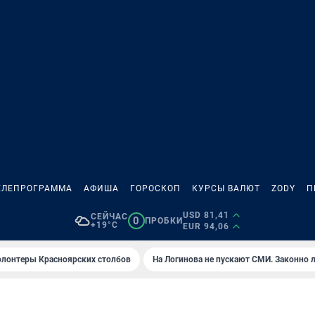
ЕЛЕПРОГРАММА
АФИША
ГОРОСКОП
КУРСЫ ВАЛЮТ
ZODY
П
USD 81,41
СЕЙЧАС
0
ПРОБКИ
+19°C
EUR 94,06
олонтеры Красноярских столбов
На Логинова не пускают СМИ. Законно 