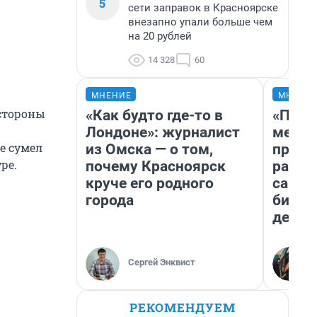
5
сети заправок в Красноярске
внезапно упали больше чем
на 20 рублей
14 328
60
МНЕНИЕ
МНЕНИ
 стороны
«Как будто где-то в
«Поку
Лондоне»: журналист
мешке
е сумел
из Омска — о том,
предп
ре.
почему Красноярск
расска
круче его родного
самом
города
бизне
дешев
Сергей Энквист
РЕКОМЕНДУЕМ