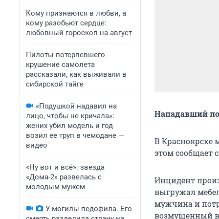
Кому признаются в любви, а
кому разобьют сердце:
любовный гороскоп на август
Пилоты потерпевшего
крушение самолета
рассказали, как выживали в
сибирской тайге
«Подушкой надавил на
Нападавший пол
лицо, чтобы не кричала»:
жених убил модель и год
возил ее труп в чемодане —
В Красноярске 
видео
этом сообщает 
«Ну вот и всё»: звезда
«Дома-2» развелась с
Инцидент произ
молодым мужем
выгружал мебель
мужчина и потр
У могилы педофила. Его
возмущенный в
смерть разделила страну на