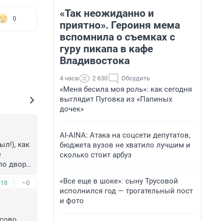
«Так неожиданно и
0
приятно». Героиня мема
вспомнила о съемках с
гуру пикапа в кафе
Владивостока
4 часа
2 630
Обсудить
«Меня бесила моя роль»: как сегодня
выглядит Пуговка из «Папиных
дочек»
AI-AINA: Атака на соцсети депутатов,
л!), как 
бюджета вузов не хватило лучшим и
 
сколько стоит арбуз
о двору, 
«Все еще в шоке»: сыну Трусовой
+18
–0
исполнился год — трогательный пост
и фото
сово 