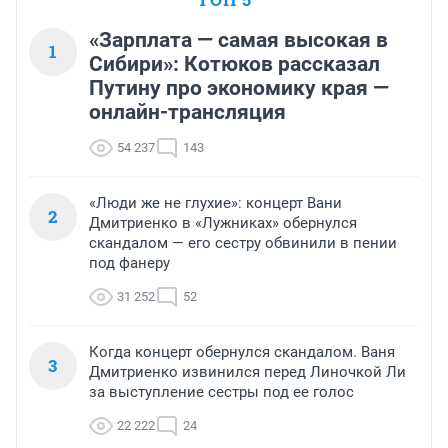
«Зарплата — самая высокая в
1
Сибири»: Котюков рассказал
Путину про экономику края —
онлайн-трансляция
54 237
143
«Люди же не глухие»: концерт Вани
2
Дмитриенко в «Лужниках» обернулся
скандалом — его сестру обвинили в пении
под фанеру
31 252
52
Когда концерт обернулся скандалом. Ваня
3
Дмитриенко извинился перед Линочкой Ли
за выступление сестры под ее голос
22 222
24