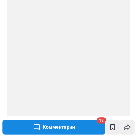
Условиями использования веб-портала и политикой
конфиденциальности персональных данных
Веб-портал распространяется в виде интернет-сервиса, специальные
действия по установке на стороне пользователя не требуются
Политика использования cookies
Рекомендательные системы
Пользовательское соглашение сервиса «Подписка без баннерной
рекламы»
© ООО «Интернет Технологии»
13
Комментарии