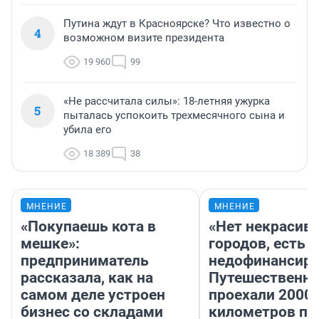
Путина ждут в Красноярске? Что известно о
4
возможном визите президента
19 960
99
«Не рассчитала силы»: 18-летняя ужурка
5
пыталась успокоить трехмесячного сына и
убила его
18 389
38
МНЕНИЕ
МНЕНИЕ
«Покупаешь кота в
«Нет некрасив
мешке»:
городов, есть
предприниматель
недофинансиро
рассказала, как на
Путешественн
самом деле устроен
проехали 2000
бизнес со складами
километров по 