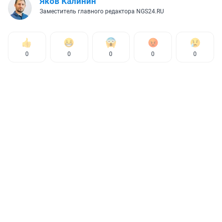
Яков Калинин
Заместитель главного редактора NGS24.RU
0
0
0
0
0