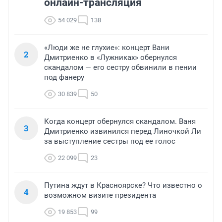
онлайн-трансляция
54 029
138
«Люди же не глухие»: концерт Вани
2
Дмитриенко в «Лужниках» обернулся
скандалом — его сестру обвинили в пении
под фанеру
30 839
50
Когда концерт обернулся скандалом. Ваня
3
Дмитриенко извинился перед Линочкой Ли
за выступление сестры под ее голос
22 099
23
Путина ждут в Красноярске? Что известно о
4
возможном визите президента
19 853
99