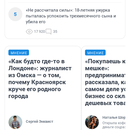
«Не рассчитала силы»: 18-летняя ужурка
5
пыталась успокоить трехмесячного сына и
убила его
17 920
35
МНЕНИЕ
МНЕНИЕ
«Как будто где-то в
«Покупаешь ко
Лондоне»: журналист
мешке»:
из Омска — о том,
предпринимат
почему Красноярск
рассказала, как
круче его родного
самом деле ус
города
бизнес со скл
дешевых това
Наталья Шорох
Сергей Энквист
Открыла кофейн
деньги соцразв