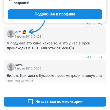
задания!
Гость
1 июня 2016, 17:49
Подробнее в профиле
два слова связать не может))) вымогатель... )))
+4
–0
OPM
1 июня 2016, 01:23
Я подумал это кино какое то, а это у нас в Крск 
происходит в 10-15 минутах от меня)))
+11
–2
Гость
1 июня 2016, 00:55
Видать Бригады с Бумером пересмотрели и подумали 
чем мы хуже)))
+21
–0
Читать все комментарии