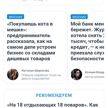
МНЕНИЕ
МНЕНИЕ
«Покупаешь кота в
Мой банк меня
мешке»:
бережет. Журн
предприниматель
хотела снять 2
рассказала, как на
тысяч, чтобы п
самом деле устроен
кредит, — к не
бизнес со складами
приехала служ
дешевых товаров
безопасности
Наталья Шорохова
Ксения Владим
Открыла кофейную точку на
Автор мнения
деньги соцразвития
РЕКОМЕНДУЕМ
«На 18 отдыхающих 18 поваров». Как