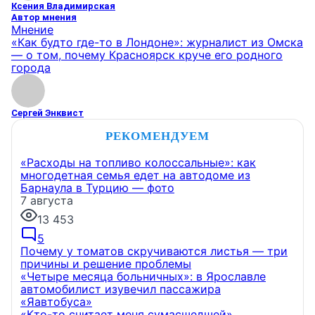
Ксения Владимирская
Автор мнения
Мнение
«Как будто где-то в Лондоне»: журналист из Омска
— о том, почему Красноярск круче его родного
города
Сергей Энквист
РЕКОМЕНДУЕМ
«Расходы на топливо колоссальные»: как
многодетная семья едет на автодоме из
Барнаула в Турцию — фото
7 августа
13 453
5
Почему у томатов скручиваются листья — три
причины и решение проблемы
«Четыре месяца больничных»: в Ярославле
автомобилист изувечил пассажира
«Яавтобуса»
«Кто-то считает меня сумасшедшей».