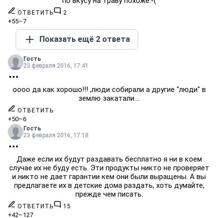
по вкусу на траву похоже:-(
ОТВЕТИТЬ
2
+55
–7
Показать ещё 2 ответа
Гость
23 февраля 2016, 17:41
оооо да как хорошо!!! ,люди собирали а другие "люди" в
землю закатали....
ОТВЕТИТЬ
+50
–6
Гость
23 февраля 2016, 17:18
Даже если их будут раздавать бесплатно я ни в коем
случае их не буду есть. Эти продукты никто не проверяет
и никто не дает гарантии кем они были выращены. А вы
предлагаете их в детские дома раздать, хоть думайте,
прежде чем писать.
ОТВЕТИТЬ
15
+42
–127