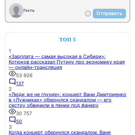
Гость
Отправить
ТОП 5
1
«Зарплата — самая высокая в Сибири»:
Котюков рассказал Путину про экономику края
— онлайн-трансляция
53 926
137
2
«Люди же не глухие»: концерт Вани Дмитриенко
в «Лужниках» обернулся скандалом — его
сестру обвинили в пении под фанеру
30 757
50
3
Когда концерт обернулся скандалом. Ваня