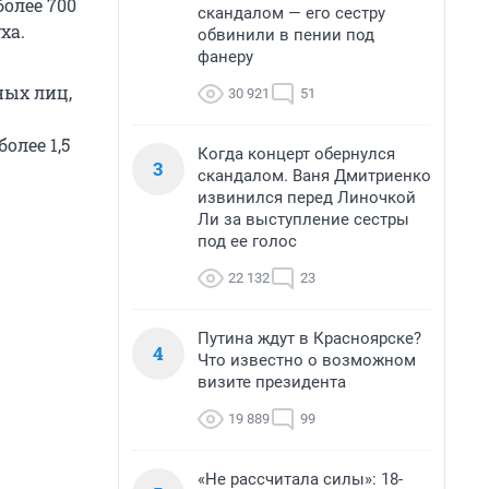
более 700
скандалом — его сестру
ха.
обвинили в пении под
фанеру
ных лиц,
30 921
51
олее 1,5
Когда концерт обернулся
3
скандалом. Ваня Дмитриенко
извинился перед Линочкой
Ли за выступление сестры
под ее голос
22 132
23
Путина ждут в Красноярске?
4
Что известно о возможном
визите президента
19 889
99
«Не рассчитала силы»: 18-