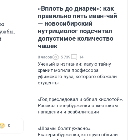
«Вплоть до диареи»: как
правильно пить иван-чай
— новосибирский
ию
нутрициолог подсчитал
лужбы,
допустимое количество
й
чашек
8 часов
5 739
14
Ученый в изгнании: какую тайну
хранит могила профессора
уфимского вуза, которого обожали
студенты
«Год преследовал и облил кислотой».
Рассказ петербурженки о жестоком
нападении и реабилитации
0
«Шрамы болят ужасно».
Екатеринбурженка, которую облили