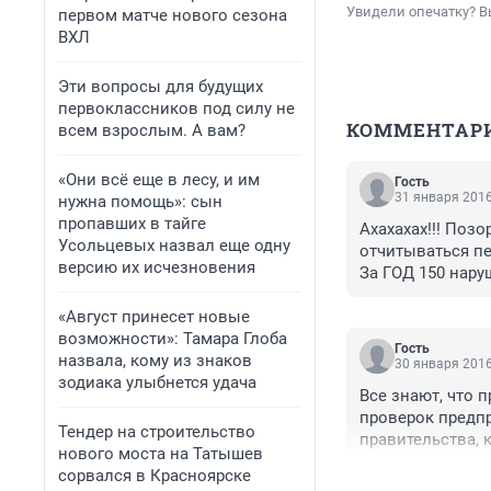
Увидели опечатку? В
первом матче нового сезона
ВХЛ
Эти вопросы для будущих
первоклассников под силу не
КОММЕНТАР
всем взрослым. А вам?
«Они всё еще в лесу, и им
Гость
31 января 2016
нужна помощь»: сын
пропавших в тайге
Ахахахах!!! Позо
Усольцевых назвал еще одну
отчитываться пер
версию их исчезновения
За ГОД 150 нару
края (половина 
«Август принесет новые
По 5 проверок в 
возможности»: Тамара Глоба
Пока тэц топят 
Гость
назвала, кому из знаков
других заводах - 
30 января 2016
зодиака улыбнется удача
Краю срочно нуж
Все знают, что 
проверок предпр
Тендер на строительство
правительства, 
нового моста на Татышев
может что-то ис
сорвался в Красноярске
уже все проблемы