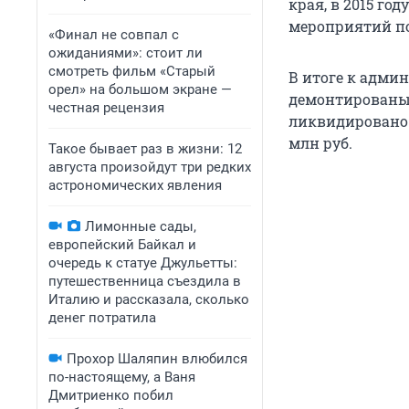
края, в 2015 го
мероприятий по
«Финал не совпал с
ожиданиями»: стоит ли
смотреть фильм «Старый
В итоге к адми
орел» на большом экране —
демонтированы 
честная рецензия
ликвидировано 
млн руб.
Такое бывает раз в жизни: 12
августа произойдут три редких
астрономических явления
Лимонные сады,
европейский Байкал и
очередь к статуе Джульетты:
путешественница съездила в
Италию и рассказала, сколько
денег потратила
Прохор Шаляпин влюбился
по-настоящему, а Ваня
Дмитриенко побил