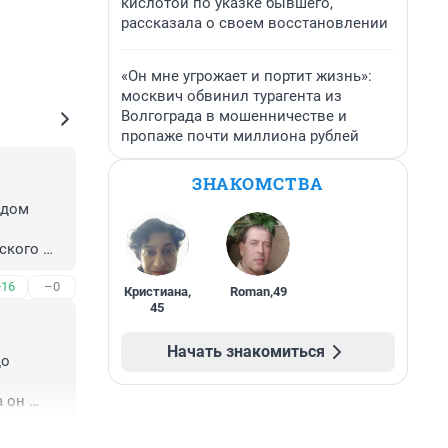
кислотой по указке бывшего,
рассказала о своем восстановлении
«Он мне угрожает и портит жизнь»:
москвич обвинил турагента из
Волгограда в мошенничестве и
пропаже почти миллиона рублей
ЗНАКОМСТВА
дом 
ского 
+16
–0
Кристиана
,
Roman
,
49
45
Кразе, и 
Начать знакомиться
о 
 он 
то-то 
+11
–8