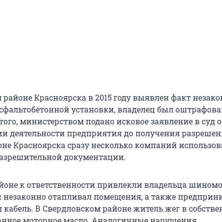
м районе Красноярска в 2015 году выявлен факт незак
сфальтобетонной установки, владелец был оштрафован
 того, министерством подано исковое заявление в суд о
и деятельности предприятия до получения разрешен
не Красноярска сразу несколько компаний использо
разрешительной документации.
йоне к ответственности привлекли владельца шино
н незаконно отапливал помещения, а также предприн
 кабель. В Свердловском районе житель жег в собств
анное моторное масло. Аналогичные нарушения