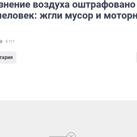
язнение воздуха оштрафовано
человек: жгли мусор и мотор
5 711
тария