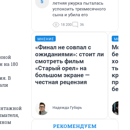
5
летняя ужурка пыталась
успокоить трехмесячного
сына и убила его
18 200
36
МНЕНИЕ
МНЕНИ
«Финал не совпал с
Мой б
ожиданиями»: стоит ли
береж
онной
смотреть фильм
хотел
 на 180
«Старый орел» на
тысяч
большом экране —
креди
ия. В
честная рецензия
приех
вали
безоп
монтажной
Надежда Губарь
имателя,
енном
РЕКОМЕНДУЕМ