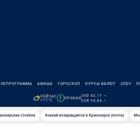
ЕЛЕПРОГРАММА
АФИША
ГОРОСКОП
КУРСЫ ВАЛЮТ
ZODY
П
USD 82,17
СЕЙЧАС
1
ПРОБКИ
+17°C
EUR 94,84
асноярских столбов
Хоккей возвращается в Красноярск (почти)
Мос