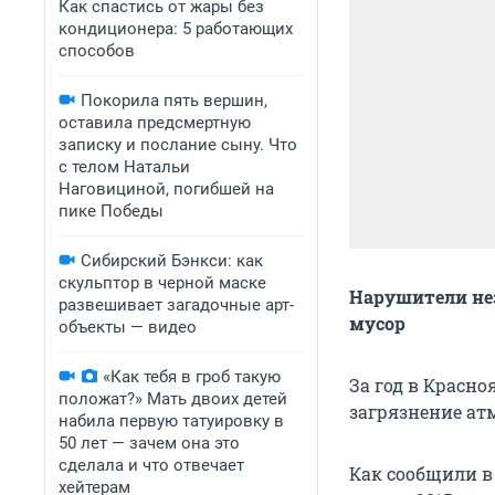
Как спастись от жары без
кондиционера: 5 работающих
способов
Покорила пять вершин,
оставила предсмертную
записку и послание сыну. Что
с телом Натальи
Наговициной, погибшей на
пике Победы
Сибирский Бэнкси: как
скульптор в черной маске
Нарушители нез
развешивает загадочные арт-
мусор
объекты — видео
«Как тебя в гроб такую
За год в Красно
положат?» Мать двоих детей
загрязнение ат
набила первую татуировку в
50 лет — зачем она это
сделала и что отвечает
Как сообщили в
хейтерам