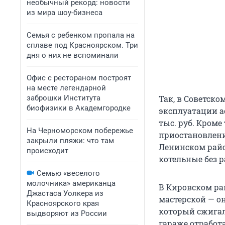
необычный рекорд: новости
из мира шоу-бизнеса
Семья с ребенком пропала на
сплаве под Красноярском. Три
дня о них не вспоминали
Офис с рестораном построят
на месте легендарной
заброшки Института
Так, в Советско
биофизики в Академгородке
эксплуатации а
тыс. руб. Кроме
На Черноморском побережье
приостановлени
закрыли пляжи: что там
Ленинском райо
происходит
котельные без 
Семью «веселого
молочника» американца
В Кировском ра
Джастаса Уолкера из
мастерской — о
Красноярского края
который сжигал
выдворяют из России
гараже отработ