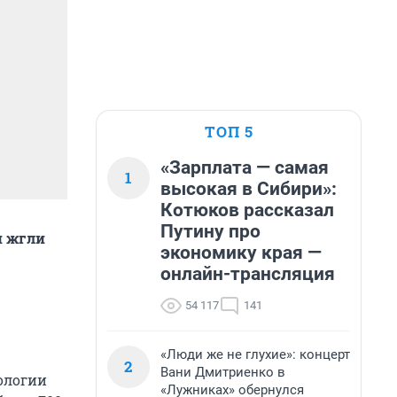
ТОП 5
«Зарплата — самая
1
высокая в Сибири»:
Котюков рассказал
Путину про
и жгли
экономику края —
онлайн-трансляция
54 117
141
«Люди же не глухие»: концерт
2
Вани Дмитриенко в
ологии
«Лужниках» обернулся