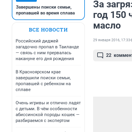
За загр
Завершены поиски семьи,
год 150 
пропавшей во время сплава
масло
ВСЕ НОВОСТИ
29 января 2016, 17:33
Российский диджей
загадочно пропал в Таиланде
— связь с ним прервалась
22
коммен
накануне его дня рождения
В Красноярском крае
завершили поиски семьи,
пропавшей с ребенком на
сплаве
Очень игривы и отлично ладят
с детьми. В чём особенности
абиссинской породы кошек —
разбираемся с экспертом