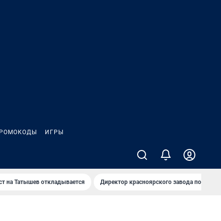
РОМОКОДЫ
ИГРЫ
т на Татышев откладывается
Директор красноярского завода под сан