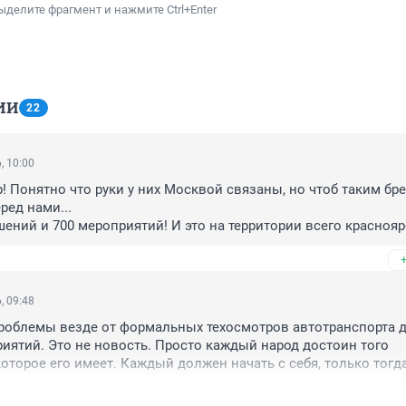
ыделите фрагмент и нажмите Ctrl+Enter
ИИ
22
, 10:00
р! Понятно что руки у них Москвой связаны, но чтоб таким бре
ед нами...

шений и 700 мероприятий! И это на территории всего краснояр
Европы)

год, на каждый город! 

самым низкокачественным и дешевым углем, нет очестных на 
все так и будет.

, 09:48
ен губернатор, сами понимаете кто...
проблемы везде от формальных техосмотров автотранспорта д
иятий. Это не новость. Просто каждый народ достоин того 
которое его имеет. Каждый должен начать с себя, только тогда
править. Но каждый это делает или как может или не делает. К
 решил, а кто-то и не думает что они есть...