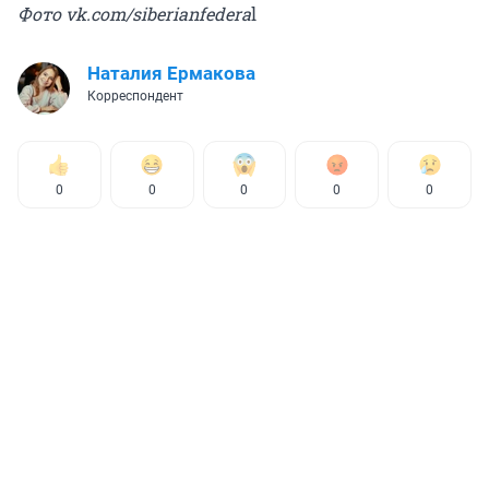
Фото vk.com/siberianfedera
l
Наталия Ермакова
Корреспондент
0
0
0
0
0