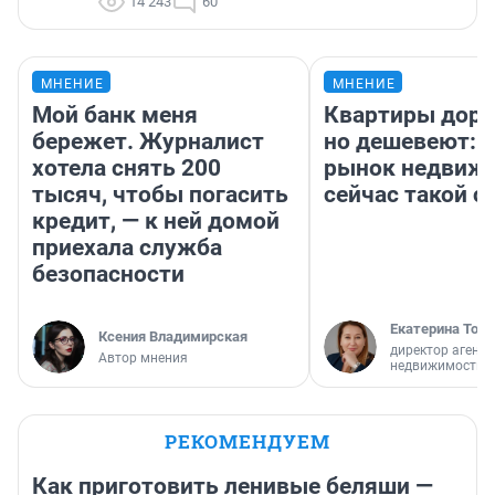
14 243
60
МНЕНИЕ
МНЕНИЕ
Мой банк меня
Квартиры дор
бережет. Журналист
но дешевеют: 
хотела снять 200
рынок недвиж
тысяч, чтобы погасить
сейчас такой 
кредит, — к ней домой
приехала служба
безопасности
Екатерина Торо
Ксения Владимирская
директор агентс
Автор мнения
недвижимости
РЕКОМЕНДУЕМ
Как приготовить ленивые беляши —